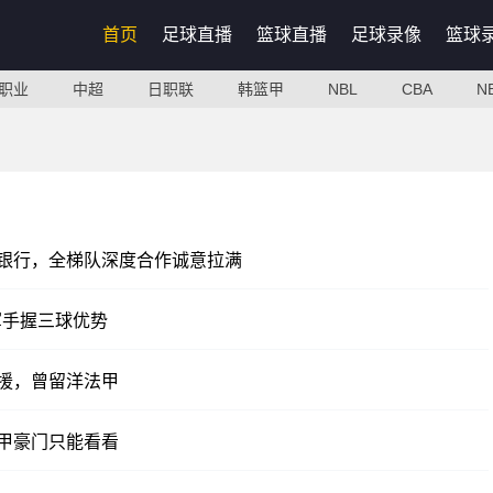
首页
足球直播
篮球直播
足球录像
篮球
职业
中超
日职联
韩篮甲
NBL
CBA
N
银行，全梯队深度合作诚意拉满
军手握三球优势
援，曾留洋法甲
甲豪门只能看看