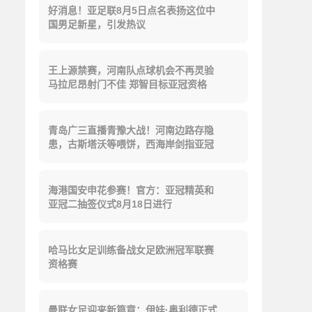
好消息！亚足联8月5日点名表扬这位中
国男足新星，引发热议
王上源禁赛，河南队点球机会不再灵验
马拉尼昂射门不佳 郑智目标亚冠资格
青岛广三直播青豫大战！河南边路存隐
患，古斯塔沃等喂饼，西海岸剑指亚冠
海港国安申花参赛！官方：亚冠精英和
亚冠二抽签仪式8月18日进行
哈马比女足训练备战女足欧洲冠军联赛
资格赛
曼联女足迎来新篇章：伊娃·奥利德正式