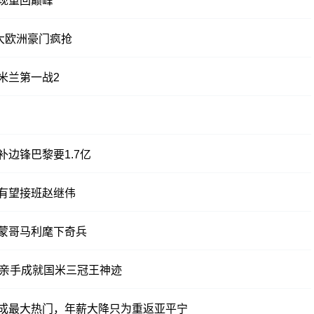
现重回巅峰
大欧洲豪门疯抢
米兰第一战2
边锋巴黎要1.7亿
有望接班赵继伟
蒙哥马利麾下奇兵
！亲手成就国米三冠王神迹
成最大热门，年薪大降只为重返亚平宁