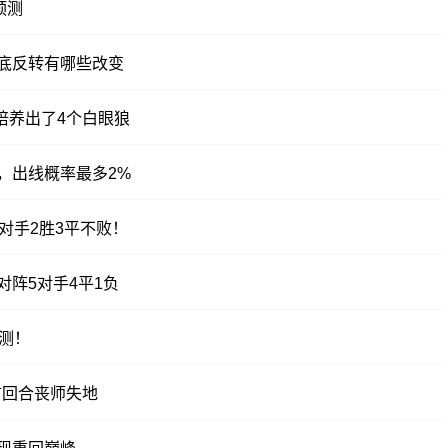
预测
底反转有哪些改变
培养出了4个白眼狼
，出线概率最多2%
对手2胜3平不败！
阵5对手4平1负
测！
首回合丧师失地