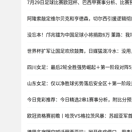
7月29日足球比赛欧冠杯、巴西甲赛事分析、比赛
阿隆索敲定维尔贝克和亨德森，切尔西引援逻辑彻
没忘本！邝兆镭为中国足球小将捐款6万 董路：我
世界杯扩军让国足欢欣鼓舞，日媒猛泼冷水：没用
四川女足：最后2轮全胜强势崛起＋第一阶段对阵5
山东女足：仅以净胜球劣势落后安全区＋第一阶段对
今日竞彩推荐：今日精选2串1赛事分析，附比分预
欧冠资格赛前瞻丨哈茨VS格拉茨风暴：苏超亚军