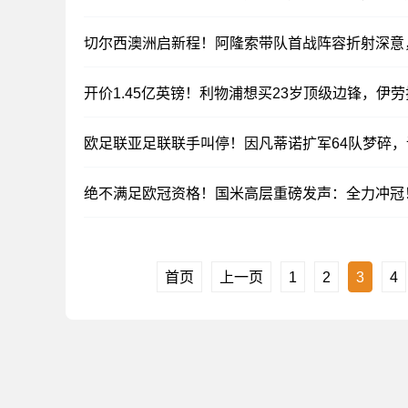
切尔西澳洲启新程！阿隆索带队首战阵容折射深意
开价1.45亿英镑！利物浦想买23岁顶级边锋，伊
欧足联亚足联联手叫停！因凡蒂诺扩军64队梦碎
绝不满足欧冠资格！国米高层重磅发声：全力冲冠
首页
上一页
1
2
3
4