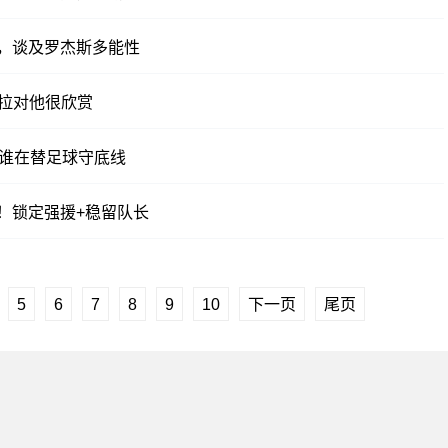
，谈及罗杰斯多能性
劳拉对他很欣赏
，谁在替足球守底线
！锁定强援+稳留队长
5
6
7
8
9
10
下一页
尾页