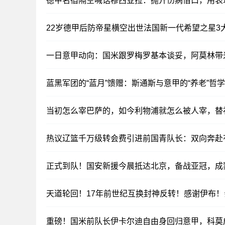
德甲名宿隔空喊话穆西亚拉：抛开伤病借口，用表
22岁德甲后防帝星横空出世法国新一代希望之星3
一日意甲动向：国米跟罗梅罗基本谈妥，阿莫林带
蓝黑军团的“蓝月”馈赠：斯通斯与意甲的“养老”哲学
当初怎么宰巴萨的，如今利物浦就怎么被人宰，替补
热议辽篮千万级转会费引进前国青队长：双向奔赴
正式到队！国安新援今晨抵达北京，备战亚冠，成
天道轮回！17年前世纪互换封神反转！感谢伊布
重磅！国米前队长伊卡尔迪自由身回归意甲，科莫