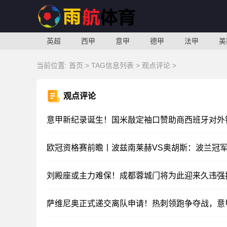
英超
西甲
意甲
德甲
法甲
美
当前位置:
首页
> TAG信息列表 > 观点评论 >
观点评论
意甲新纪录诞生！国米敲定袖口赞助商西班牙对外
欧冠资格赛前瞻丨波兹南莱赫VS奥胡斯：波兰冠
刘殿座或主力难保！成都蓉城门将为此迎来久违强
萨维尼奥正式递交离队申请！热刺领跑争夺战，意