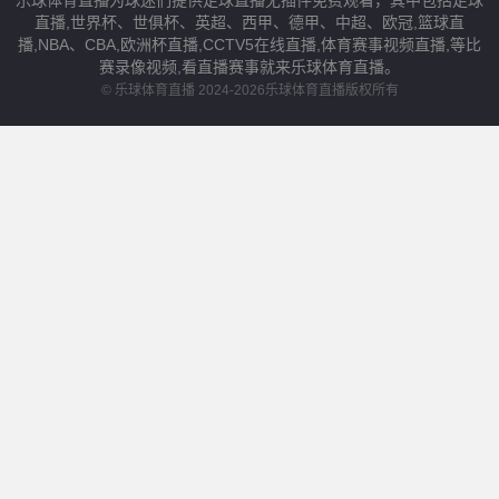
直播,世界杯、世俱杯、英超、西甲、德甲、中超、欧冠,篮球直
播,NBA、CBA,欧洲杯直播,CCTV5在线直播,体育赛事视频直播,等比
赛录像视频,看直播赛事就来乐球体育直播。
© 乐球体育直播 2024-2026乐球体育直播版权所有