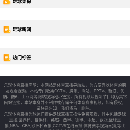
足球集锦
足球新闻
热门标签
乐球体育直播声明：本网站是体育直播导航站，为方便喜欢体育的朋
友观看视频，本站专门收集CCTV、腾讯、咪咕、PPTV、新浪、优
酷、酷6、土豆网等网站视频地址链接，所有视频及视听节目均为其它
网站链接，本站本身并不制作或存储任何体育赛事视频，如有侵权，
请联系告知，我们将马上删除。
乐球体育直播为球迷们提供足球直播无插件免费观看，其中包括足球
直播,世界杯、世俱杯、英超、西甲、德甲、中超、欧冠,篮球直
播,NBA、CBA,欧洲杯直播,CCTV5在线直播,体育赛事视频直播,等比