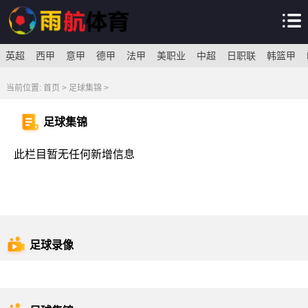
英超
西甲
意甲
德甲
法甲
美职业
中超
日职联
韩篮甲
当前位置:
首页
>
足球集锦
>
足球集锦
此栏目暂无任何新增信息
足球录像