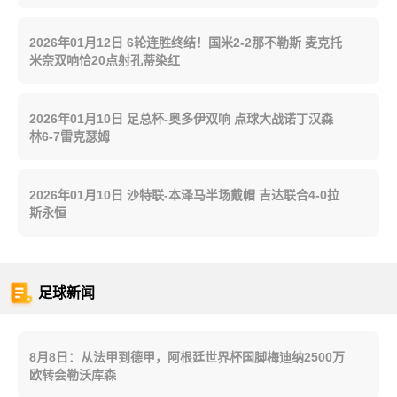
2026年01月12日 6轮连胜终结！国米2-2那不勒斯 麦克托
米奈双响恰20点射孔蒂染红
2026年01月10日 足总杯-奥多伊双响 点球大战诺丁汉森
林6-7雷克瑟姆
2026年01月10日 沙特联-本泽马半场戴帽 吉达联合4-0拉
斯永恒
足球新闻
8月8日：从法甲到德甲，阿根廷世界杯国脚梅迪纳2500万
欧转会勒沃库森