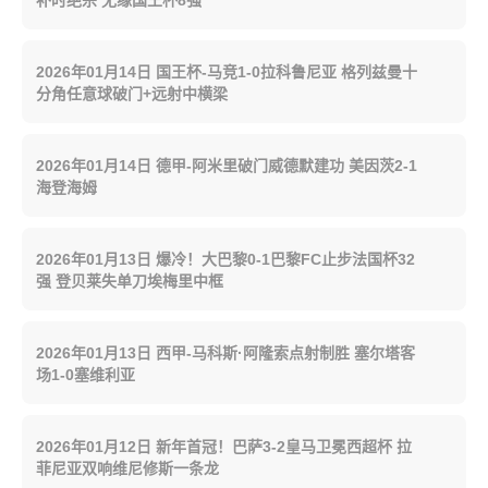
补时绝杀 无缘国王杯8强
2026年01月14日 国王杯-马竞1-0拉科鲁尼亚 格列兹曼十
分角任意球破门+远射中横梁
2026年01月14日 德甲-阿米里破门威德默建功 美因茨2-1
海登海姆
2026年01月13日 爆冷！大巴黎0-1巴黎FC止步法国杯32
强 登贝莱失单刀埃梅里中框
2026年01月13日 西甲-马科斯·阿隆索点射制胜 塞尔塔客
场1-0塞维利亚
2026年01月12日 新年首冠！巴萨3-2皇马卫冕西超杯 拉
菲尼亚双响维尼修斯一条龙