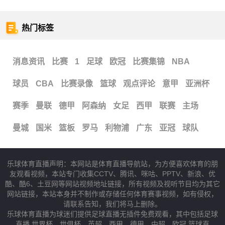
热门标签
消息资讯
比赛
1
足球
欧冠
比赛集锦
NBA
球员
CBA
比赛录像
篮球
观点评论
意甲
亚洲杯
赛季
曼联
德甲
阿森纳
女足
西甲
联赛
主场
曼城
国米
篮板
罗马
利物浦
广东
亚冠
球队
乐球体育直播声明：本网站是体育直播导航站，为方便喜欢体育的朋
友观看视频，本站专门收集CCTV、腾讯、咪咕、PPTV、新浪、优
酷、酷6、土豆网等网站视频地址链接，所有视频及视听节目均为其它
网站链接，本站本身并不制作或存储任何体育赛事视频，如有侵权，
请联系告知，我们将马上删除。
乐球体育直播为球迷们提供足球直播无插件免费观看，其中包括足球
直播,世界杯、世俱杯、英超、西甲、德甲、中超、欧冠,篮球直