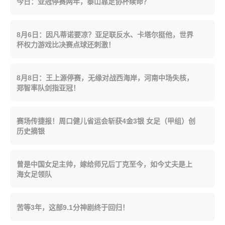
今日：亚冠停赛两年，泰山靠足协杯续命？
8月6日：因凡蒂诺要凉？亚足联反水、卡塔尔挺他，世界
杯权力游戏比决赛点球还刺激！
8月8日：王上源停赛，无缘对战西海岸，河南中场失核，
郑智率队剑指亚冠！
赛场传捷报！周口健儿省运会斩获4金3银 女足（甲组）创
历史摘银
曾是中国女足主帅，嫁给师兄后丁克至今，如今丈夫是上
海女足领队
苦等3年，这部9.1分神剧终于回归！