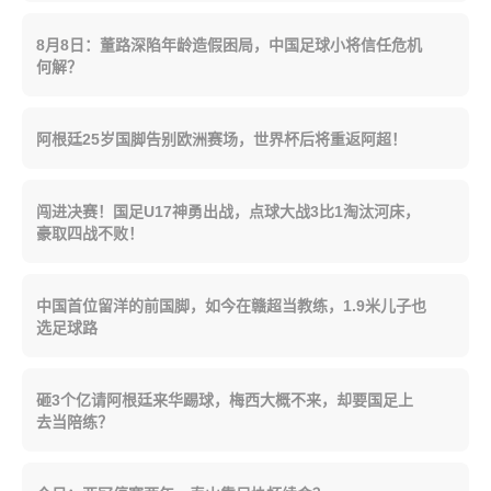
8月8日：董路深陷年龄造假困局，中国足球小将信任危机
何解？
阿根廷25岁国脚告别欧洲赛场，世界杯后将重返阿超！
闯进决赛！国足U17神勇出战，点球大战3比1淘汰河床，
豪取四战不败！
中国首位留洋的前国脚，如今在赣超当教练，1.9米儿子也
选足球路
砸3个亿请阿根廷来华踢球，梅西大概不来，却要国足上
去当陪练？