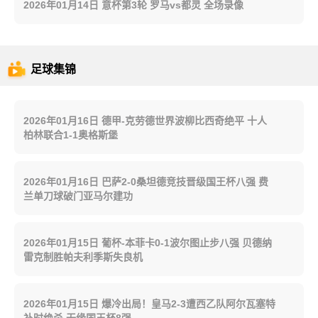
2026年01月14日 意杯第3轮 罗马vs都灵 全场录像
足球集锦
2026年01月16日 德甲-克劳德世界波柳比西奇绝平 十人
柏林联合1-1奥格斯堡
2026年01月16日 巴萨2-0桑坦德竞技晋级国王杯八强 费
兰单刀球破门亚马尔建功
2026年01月15日 葡杯-本菲卡0-1波尔图止步八强 贝德纳
雷克制胜帕夫利季斯失良机
2026年01月15日 爆冷出局！皇马2-3遭西乙队阿尔瓦塞特