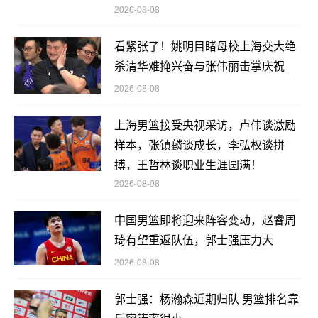
2026-08-08
看紧张了！姚明目睹母校上海交大绝
杀清华难掩兴奋与张伟丽击掌庆祝
2026-08-08
上海男篮接受央视采访，卢伟谈激励
样本，张镇麟谈成长，李弘权谈拼
搏，王哲林谈职业生涯圆满！
2026-08-08
中国男篮即将迎来阵容变动，赵睿周
琦有望重返队伍，郭士强压力大
2026-08-08
郭士强：杨瀚森近期归队 男篮排名靠