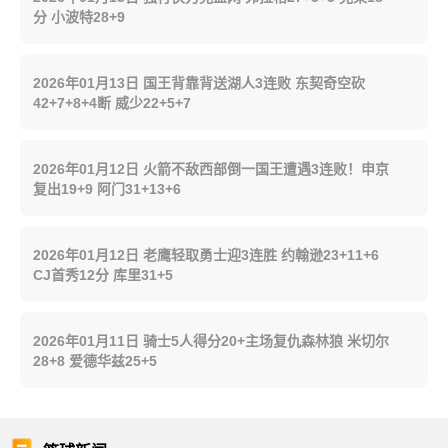
分 小波特28+9
2026年01月13日 国王背靠背送湖人3连败 东契奇空砍
42+7+8+4断 威少22+5+7
2026年01月12日 火箭不敌西部倒一国王遭遇3连败！申京
复出19+9 阿门31+13+6
2026年01月12日 老鹰轻取勇士迎3连胜 约翰逊23+11+6
CJ首秀12分 库里31+5
2026年01月11日 骑士5人得分20+主场复仇森林狼 米切尔
28+8 爱德华兹25+5