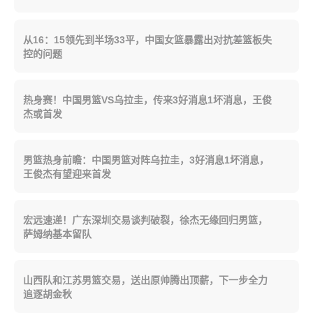
从16：15领先到半场33平，中国女篮暴露出对抗差篮板失
控的问题
热身赛！中国男篮VS乌拉圭，传来3好消息1坏消息，王俊
杰或首发
男篮热身前瞻：中国男篮对阵乌拉圭，3好消息1坏消息，
王俊杰有望迎来首发
宏远速递！广东深圳交易谈判破裂，徐杰无缘回归男篮，
萨姆纳基本留队
山西队和江苏男篮交易，送出原帅腾出顶薪，下一步全力
追逐胡金秋