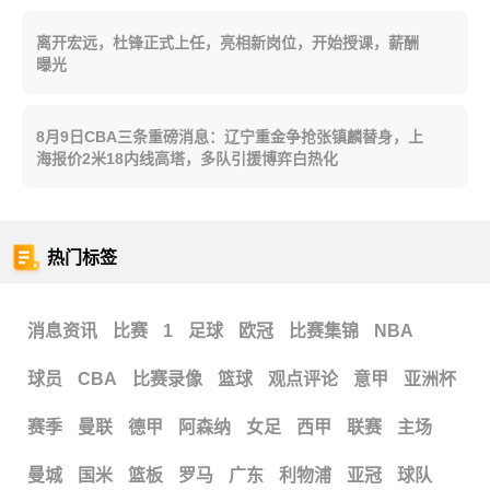
离开宏远，杜锋正式上任，亮相新岗位，开始授课，薪酬
曝光
8月9日CBA三条重磅消息：辽宁重金争抢张镇麟替身，上
海报价2米18内线高塔，多队引援博弈白热化
热门标签
消息资讯
比赛
1
足球
欧冠
比赛集锦
NBA
球员
CBA
比赛录像
篮球
观点评论
意甲
亚洲杯
赛季
曼联
德甲
阿森纳
女足
西甲
联赛
主场
曼城
国米
篮板
罗马
广东
利物浦
亚冠
球队