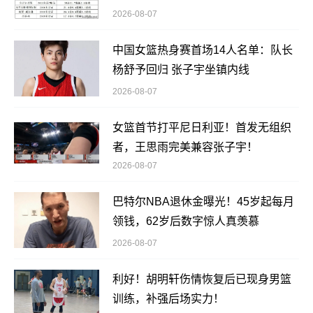
2026-08-07
中国女篮热身赛首场14人名单：队长
杨舒予回归 张子宇坐镇内线
2026-08-07
女篮首节打平尼日利亚！首发无组织
者，王思雨完美兼容张子宇！
2026-08-07
巴特尔NBA退休金曝光！45岁起每月
领钱，62岁后数字惊人真羡慕
2026-08-07
利好！胡明轩伤情恢复后已现身男篮
训练，补强后场实力！