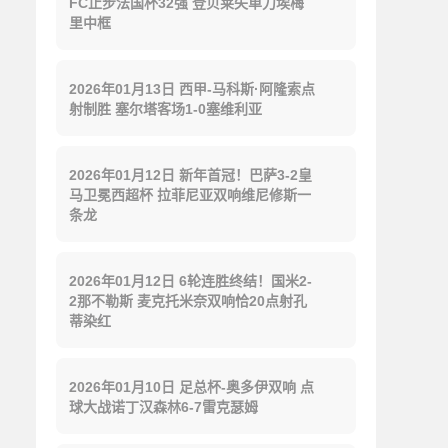
FC止步法国杯32强 登贝莱失单刀埃梅
里中框
2026年01月13日 西甲-马科斯·阿隆索点
射制胜 塞尔塔客场1-0塞维利亚
2026年01月12日 新年首冠！巴萨3-2皇
马卫冕西超杯 拉菲尼亚双响维尼修斯一
条龙
2026年01月12日 6轮连胜终结！国米2-
2那不勒斯 麦克托米奈双响恰20点射孔
蒂染红
2026年01月10日 足总杯-奥多伊双响 点
球大战诺丁汉森林6-7雷克瑟姆