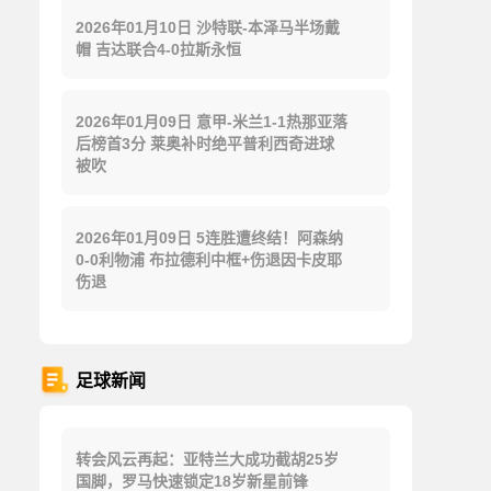
2026年01月10日 沙特联-本泽马半场戴
帽 吉达联合4-0拉斯永恒
2026年01月09日 意甲-米兰1-1热那亚落
后榜首3分 莱奥补时绝平普利西奇进球
被吹
2026年01月09日 5连胜遭终结！阿森纳
0-0利物浦 布拉德利中框+伤退因卡皮耶
伤退
足球新闻
转会风云再起：亚特兰大成功截胡25岁
国脚，罗马快速锁定18岁新星前锋