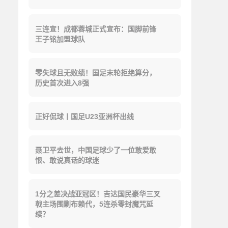
三连宣！成都蓉城正式宣布：国脚前锋
王子铭加盟球队
零失球且无败绩！国足末轮拒绝算分，
历史首次进入8强
正好侃球丨国足U23亚洲杯出线
聂卫平去世，中国足球少了一位敢爱敢
恨、敢说真话的球迷
1分之差决战亚冠区！吉达国民豪华三叉
戟主场围剿布赖代，5连杀零封魔咒延
续？