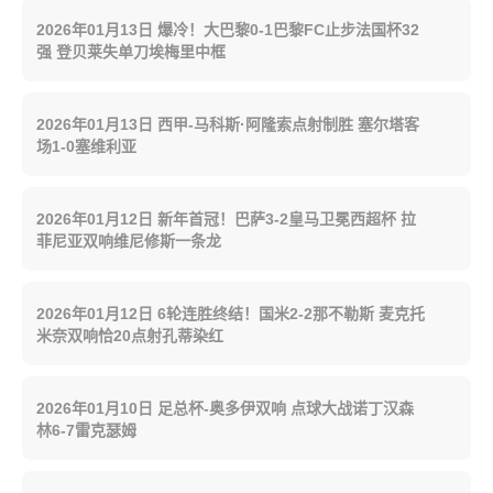
2026年01月13日 爆冷！大巴黎0-1巴黎FC止步法国杯32
强 登贝莱失单刀埃梅里中框
2026年01月13日 西甲-马科斯·阿隆索点射制胜 塞尔塔客
场1-0塞维利亚
2026年01月12日 新年首冠！巴萨3-2皇马卫冕西超杯 拉
菲尼亚双响维尼修斯一条龙
2026年01月12日 6轮连胜终结！国米2-2那不勒斯 麦克托
米奈双响恰20点射孔蒂染红
2026年01月10日 足总杯-奥多伊双响 点球大战诺丁汉森
林6-7雷克瑟姆