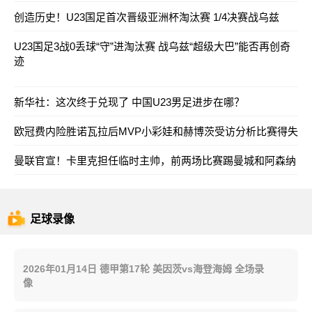
创造历史！U23国足首次晋级亚洲杯淘汰赛 1/4决赛战乌兹
U23国足3战0丢球“守”进淘汰赛 战乌兹“超级大巴”能否再创奇
迹
新华社：这次终于兑现了 中国U23男足进步在哪？
欧冠费内险胜诺瓦拉后MVP小彩娃和赫博茨受访分析比赛得失
曼联官宣！卡里克担任临时主帅，前两场比赛踢曼城和阿森纳
足球录像
2026年01月14日 德甲第17轮 美因茨vs海登海姆 全场录
像