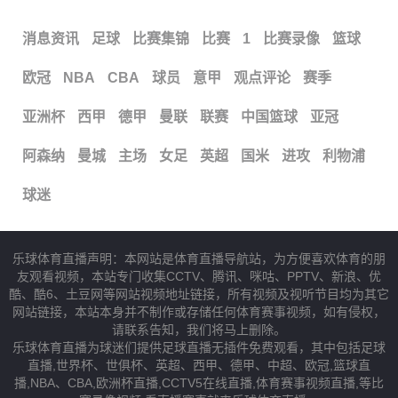
消息资讯
足球
比赛集锦
比赛
1
比赛录像
篮球
欧冠
NBA
CBA
球员
意甲
观点评论
赛季
亚洲杯
西甲
德甲
曼联
联赛
中国篮球
亚冠
阿森纳
曼城
主场
女足
英超
国米
进攻
利物浦
球迷
乐球体育直播声明：本网站是体育直播导航站，为方便喜欢体育的朋
友观看视频，本站专门收集CCTV、腾讯、咪咕、PPTV、新浪、优
酷、酷6、土豆网等网站视频地址链接，所有视频及视听节目均为其它
网站链接，本站本身并不制作或存储任何体育赛事视频，如有侵权，
请联系告知，我们将马上删除。
乐球体育直播为球迷们提供足球直播无插件免费观看，其中包括足球
直播,世界杯、世俱杯、英超、西甲、德甲、中超、欧冠,篮球直
播,NBA、CBA,欧洲杯直播,CCTV5在线直播,体育赛事视频直播,等比