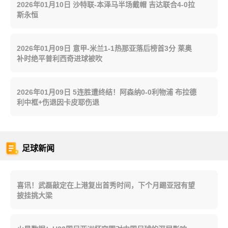
2026年01月10日 沙特联-本泽马半场戴帽 吉达联合4-0拉
斯永恒
2026年01月09日 意甲-米兰1-1热那亚落后榜首3分 莱奥
补时绝平普利西奇进球被吹
2026年01月09日 5连胜遭终结！阿森纳0-0利物浦 布拉德
利中框+伤退因卡皮耶伤退
足球新闻
喜讯！武磊敲定在上港复出首秀时间，下个月踢亚冠有望
披挂挑大梁