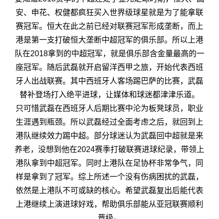
安、申花、权健都疯狂买入世界级球星就是为了能拿联
赛冠军。恒大在此之前已经对联赛冠军形成垄断，而上
港是第一支打破恒大垄断中超冠军的俱乐部。所以上港
队在2018拿到的中超冠军，就是俱乐部含金量最高的一
座冠军。随后武磊就开启留洋西甲之旅，开始代表西班
牙人出战联赛。其中西班牙人客场踢巴萨的比赛，武磊
替补登场打入绝平进球，让媒体和球迷都津津乐道。
只可惜武磊在西班牙人后期比赛中沦为板凳球员，职业
生涯遇到瓶颈。所以武磊经过全面考虑之后，就回到上
港队继续效力踢中超。部分球迷认为武磊回中超就是来
养老，没想到他在2024赛季打破联赛进球纪录，带领上
港队拿到中超冠军。同时上港队在足协杯非常争气，同
样是拿到了冠军。综上所述一个没有伤病困扰的武磊，
依然是上港队不可或缺的核心。希望武磊复出后能代表
上港继续上演进球好戏，帮助俱乐部能从亚冠联赛顺利
晋级。