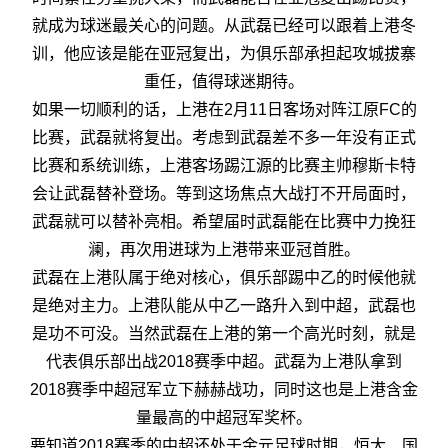
就成为球迷最关心的问题。从武磊已经可以跟着上港冬
训，他应该是能在亚冠复出，为俱乐部承担起攻城拔寨
重任，值得球迷期待。
如果一切顺利的话，上港在2月11日客场对阵江原FC的
比赛，武磊就将复出。考虑到武磊差不多一年没有正式
比赛和系统训练，上港客场踢江源的比赛主帅穆斯卡特
会让武磊替补登场。等到这场焦点大战打不开局面时，
武磊就可以替补亮相。希望届时武磊能在比赛中力挽狂
澜，再次用进球为上港带来亚冠首胜。
武磊在上港队属于绝对核心，俱乐部踢中乙的时候他就
是绝对主力。上港队能从中乙一路升入到中超，武磊也
是功不可没。当然武磊在上港的第一个高光时刻，就是
代表俱乐部出战2018赛季中超。武磊为上港队拿到
2018赛季中超冠军立下赫赫战功，同时这也是上港含金
量最高的中超冠军奖杯。
要知道2018赛季的中超还处于金元足球时期，恒大、国