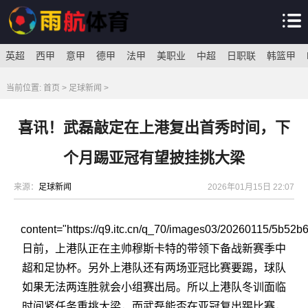
英超
西甲
意甲
德甲
法甲
美职业
中超
日职联
韩篮甲
当前位置:
首页
>
足球新闻
>
喜讯！武磊敲定在上港复出首秀时间，下
个月踢亚冠有望披挂挑大梁
来源：
足球新闻
2026年01月15日 22:07
content="https://q9.itc.cn/q_70/images03/20260115/5b5
日前，上港队正在主帅穆斯卡特的带领下备战新赛季中
超和足协杯。另外上港队还有两场亚冠比赛要踢，球队
如果无法两连胜就会小组赛出局。所以上港队冬训面临
时间紧任务重挑大梁，而武磊能否在亚冠复出踢比赛，