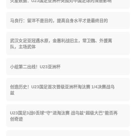
火星数据：U23国足亚洲杯突围对中国足球的深层影响
马良行：留洋不是目的，提高自身水平才是最终目的
武汉女足亚冠遇水原，金惠利战旧主，常卫魏、外援离
队，主场武体
小组第二出线！U23亚洲杯
创造历史！U23国足首次晋级亚洲杯淘汰赛 1/4决赛战乌
兹
U23国足3战0丢球“守”进淘汰赛 战乌兹“超级大巴”能否再
创奇迹