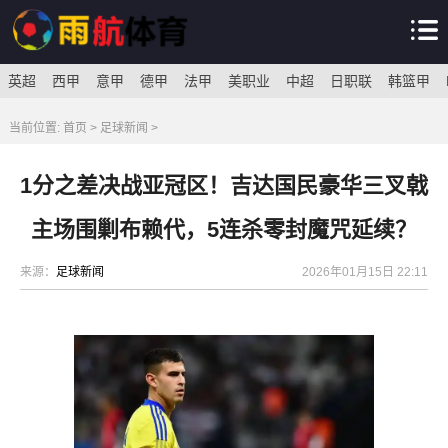
英超
西甲
意甲
德甲
法甲
美职业
中超
日职联
韩篮甲
当前位置:
首页
>
足球新闻
>
1分之差决战亚冠区！吉达国民豪华三叉戟
主场围剿布赖代，5连杀零封魔咒延续？
来源：
足球新闻
2026年01月15日 22:11