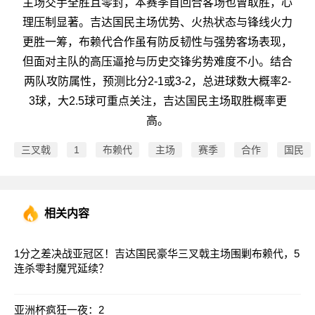
主场交手全胜且零封，本赛季首回合客场也曾取胜，心
理压制显著。吉达国民主场优势、火热状态与锋线火力
更胜一筹，布赖代合作虽有防反韧性与强势客场表现，
但面对主队的高压逼抢与历史交锋劣势难度不小。结合
两队攻防属性，预测比分2-1或3-2，总进球数大概率2-
3球，大2.5球可重点关注，吉达国民主场取胜概率更
高。
三叉戟
1
布赖代
主场
赛季
合作
国民
相关内容
1分之差决战亚冠区！吉达国民豪华三叉戟主场围剿布赖代，5
连杀零封魔咒延续？
亚洲杯疯狂一夜：2