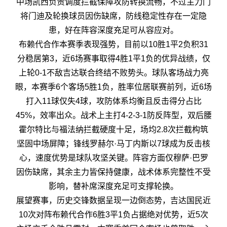
中场凯西负责调度拦截保障攻防转换流畅，不过主力门
将门迪及轮换球员因伤缺席，防线稳定性存在一定隐
患，好在阵容深度充足可从容应对。
布赖代合作本赛季表现强势，目前以10胜1平2负积31
分稳居第3，近6场赛事取得4胜1平1负的优异战绩，仅
上轮0-1不敌吉达联合终结不败势头。球队客场战力亮
眼，本赛季6个客场5胜1负，胜率位居联赛前列，近6场
打入11球仅失4球，攻防体系均衡且反击得分占比
45%，效率出众。战术上主打4-2-3-1防反阵型，双后腰
霍尔特比与福法纳拦截硬度十足，场均2.8次拦截构筑
坚固中场屏障；锋线罗赫尔·马丁内斯以7球成为反击核
心，速度优势是球队攻坚关键。阵容方面仅穆萨·巴罗
因伤缺席，其余主力皆保持健康，战术体系完整性不受
影响，替补席深度充足可支撑轮换。
展望赛事，历史交锋数据呈现一边倒态势，吉达国民近
10次对阵布赖代合作6胜3平1负占据绝对优势，近5次