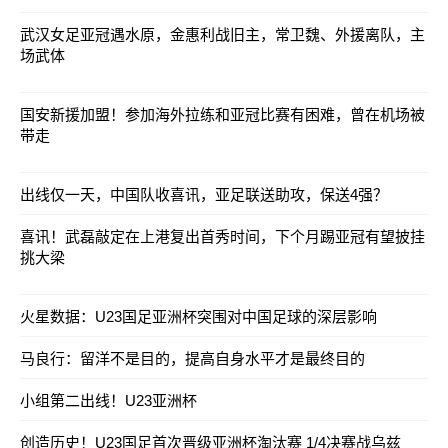
武汉女足亚冠遇水原，金惠利战旧主，常卫魏、外援离队，主
场武体
国安新援加盟！参加海外拉练和亚冠比赛有困难，曾在机场被
带走
出线仅一天，中国队收喜讯，亚足联送助攻，保送4强？
喜讯！武磊敲定在上港复出首秀时间，下个月踢亚冠有望披挂
挑大梁
火星数据：U23国足亚洲杯突围对中国足球的深层影响
马良行：留洋不是目的，提高自身水平才是最终目的
小组第二出线！U23亚洲杯
创造历史！U23国足首次晋级亚洲杯淘汰赛 1/4决赛战乌兹