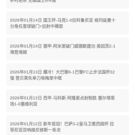
补时绝杀 无缘国王杯8强
2026年01月14日 国王杯-马竞1-0拉科鲁尼亚 格列兹曼十
分角任意球破门+远射中横梁
2026年01月14日 德甲-阿米里破门威德默建功 美因茨2-1
海登海姆
2026年01月13日 爆冷！大巴黎0-1巴黎FC止步法国杯32
强 登贝莱失单刀埃梅里中框
2026年01月13日 西甲-马科斯·阿隆索点射制胜 塞尔塔客
场1-0塞维利亚
2026年01月12日 新年首冠！巴萨3-2皇马卫冕西超杯 拉
菲尼亚双响维尼修斯一条龙