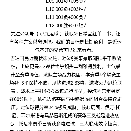
1.09 001负+005负√
1.10 002负+003胜√
1.11 001负+006负√
1.12 006胜+007胜√
关注公众号【 小九足球 】获取每日精品红单二串，还
有各种方案供您选择。我们的目标是长期盈利！最近运
气不好的兄弟可以过来看看。
吉达国民近期状态火热，近6场赛事豪取5胜1平不败战
绩，上轮更是3-2逆转绝杀领头羊利雅得胜利，士气攀
升至赛季峰值。球队主场战力稳固，本赛季4个联赛主
场4胜3平保持不败，场均进球2.33粒，进攻火力冠绝联
赛。战术上主打4-3-3高位逼抢阵型，控球率常年稳定
在60%以上，依托边路突破与中路渗透的组合拳持续施
压，定位球得分率24%极具威胁。核心层面，伊万·托
尼、菲尔米诺与马赫雷斯组成的豪华三叉戟是进攻核
心，托尼本赛季已斩获多粒进球，三人联动效率极高；