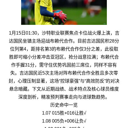
1月15日01:30，沙特职业联赛焦点卡位战火爆上演，吉
达国民坐镇主场迎战布赖代合作。目前吉达国民积28分
位列第4，距排名第3的布赖代合作仅3分之差，此役取
胜即可缩小分差冲击亚冠区，抢分战意拉满；布赖代合
作手握31分，需守住优势巩固前三席位，同样不容有
失。吉达国民近5次主场对阵布赖代合作全胜且多次零
封，心理压制显著，这场“控球豪强”与“高效防反”的对决
悬念暗藏。下文从近期战绩、战术特点及核心球员维度
深度剖析，精准预判赛事走向与进球数趋势。
历史命中一览
1.07 015胜+016让胜√
1.08 005负+006让负√