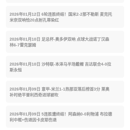
2026年01月12日 6轮连胜终结！国米2-2那不勒斯 麦克托
米奈双响恰20点射孔蒂染红
2026年01月10日 足总杯-奥多伊双响 点球大战诺丁汉森
林6-7雷克瑟姆
2026年01月10日 沙特联-本泽马半场戴帽 吉达联合4-0拉
斯永恒
2026年01月09日 意甲-米兰1-1热那亚落后榜首3分 莱奥
补时绝平普利西奇进球被吹
2026年01月09日 5连胜遭终结！阿森纳0-0利物浦 布拉德
利中框+伤退因卡皮耶伤退