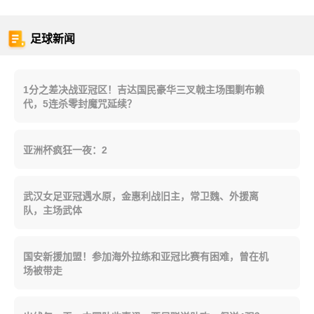
足球新闻
1分之差决战亚冠区！吉达国民豪华三叉戟主场围剿布赖
代，5连杀零封魔咒延续？
亚洲杯疯狂一夜：2
武汉女足亚冠遇水原，金惠利战旧主，常卫魏、外援离
队，主场武体
国安新援加盟！参加海外拉练和亚冠比赛有困难，曾在机
场被带走