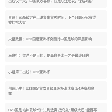
出线仅一天，中国队收喜讯，亚足联送助攻，保送4强？
喜讯！武磊敲定在上港复出首秀时间，下个月踢亚冠有望
披挂挑大梁
火星数据：U23国足亚洲杯突围对中国足球的深层影响
马良行：留洋不是目的，提高自身水平才是最终目的
小组第二出线！U23亚洲杯
创造历史！U23国足首次晋级亚洲杯淘汰赛 1/4决赛战乌
兹
U23国足3战0丢球“守”进淘汰赛 战乌兹“超级大巴”能否再