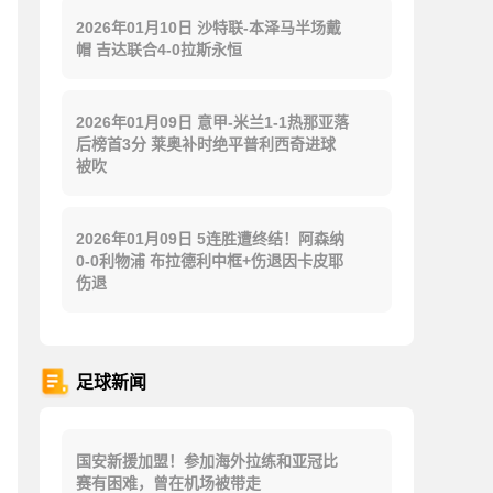
2026年01月10日 沙特联-本泽马半场戴
帽 吉达联合4-0拉斯永恒
2026年01月09日 意甲-米兰1-1热那亚落
后榜首3分 莱奥补时绝平普利西奇进球
被吹
2026年01月09日 5连胜遭终结！阿森纳
0-0利物浦 布拉德利中框+伤退因卡皮耶
伤退
足球新闻
国安新援加盟！参加海外拉练和亚冠比
赛有困难，曾在机场被带走