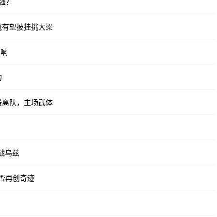
强？
冠有望披挂挑大梁
影响
的
援离队，主场武体
赛战乌兹
能否再创奇迹