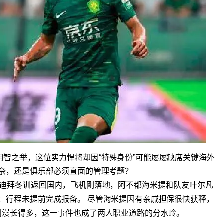
智之举，这位实力悍将却因“特殊身份”可能屡屡缺席关键海外
奈，还是俱乐部必须直面的管理考题？
束迪拜冬训返回国内，飞机刚落地，阿不都海米提和队友叶尔凡
：行程未提前完成报备。 尽管海米提因有亲戚担保很快获释，
则漫长得多，这一事件也成了两人职业道路的分水岭。