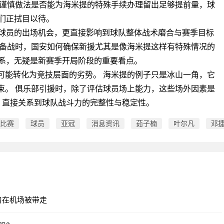
种谨慎做法是否能为海米提的特殊手续办理留出足够提前量，球
们正拭目以待。
球员的出场机会，更直接影响到球队整体战术磨合与赛季目标
外备战时，国安如何确保新援尤其是像海米提这样有特殊情况的
系，无疑是新赛季开局阶段的重要看点。
可能转化为竞技层面的劣势。 海米提的例子只是冰山一角，它
束。 俱乐部引援时，除了评估球员场上能力，这些场外因素是
，直接关系到球队战斗力的完整性与稳定性。
比赛
球员
亚冠
消息资讯
茹子楠
叶尔凡
邓
曾在机场被带走