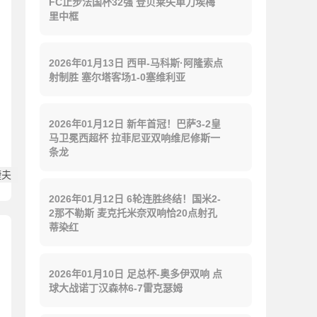
FC止步法国杯32强 登贝莱失单刀埃梅
里中框
2026年01月13日 西甲-马科斯·阿隆索点
射制胜 塞尔塔客场1-0塞维利亚
2026年01月12日 新年首冠！巴萨3-2皇
马卫冕西超杯 拉菲尼亚双响维尼修斯一
条龙
捷夫
2026年01月12日 6轮连胜终结！国米2-
2那不勒斯 麦克托米奈双响恰20点射孔
蒂染红
2026年01月10日 足总杯-奥多伊双响 点
球大战诺丁汉森林6-7雷克瑟姆