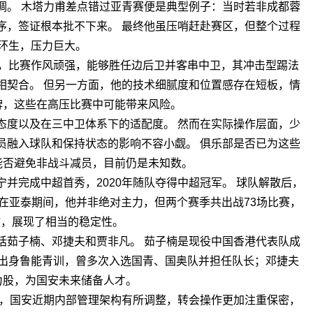
调。 木塔力甫差点错过亚青赛便是典型例子：当时若非成都蓉
序，签证根本批不下来。 最终他虽压哨赶赴赛区，但整个过程
环生，压力巨大。
，比赛作风顽强，能够胜任边后卫并客串中卫，其冲击型踢法
相契合。 但另一方面，他的技术细腻度和位置感存在短板，情
牌，这些在高压比赛中可能带来风险。
态度以及在三中卫体系下的适配度。 然而在实际操作层面，少
员融入球队和保持状态的影响不容小觑。 俱乐部是否已为这些
能否避免非战斗减员，目前仍是未知数。
宁并完成中超首秀，2020年随队夺得中超冠军。 球队解散后，
在亚泰期间，他并非绝对主力，但两个赛季共出战73场比赛，
攻，展现了相当的稳定性。
括茹子楠、邓捷夫和贾非凡。 茹子楠是现役中国香港代表队成
出身鲁能青训，曾多次入选国青、国奥队并担任队长；邓捷夫
力股，为国安未来储备人才。
称，国安近期内部管理架构有所调整，转会操作更加注重保密，