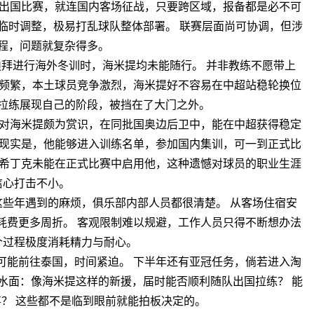
是出国比赛，就连国内客场征战，只要跨区域，报备都是必不可
临时调整，极易打乱球队整体部署。 联赛层面尚可协调，但涉
程，问题就复杂得多。
拜进行海外冬训时，海米提均未能随行。 并非教练不愿带上
替频繁，本土球员竞争激烈，海米提好不容易在中超站稳轮换位
拉练展现自己的阶段，被挡在了大门之外。
克对海米提颇为赏识，在同批国奥边后卫中，能在中超获得稳定
而现实是，他能够进入训练名单，参加国内集训，可一到正式比
，希丁克未能在正式比赛中启用他，这种遗憾对球员的职业生涯
信心打击不小。
这些年遇到的麻烦，俱乐部内部人员都很清楚。 从客场住宿安
耗费更多周折。 客观限制难以规避，工作人员只得不断想办法
个过程极度消耗精力与耐心。
可能前往泰国，时间紧迫。 下半年还有亚冠任务，倘若进入淘
水面：像海米提这样的新援，届时能否顺利随队出国拉练？ 能
？ 这些都不是临到眼前就能拍板决定的。