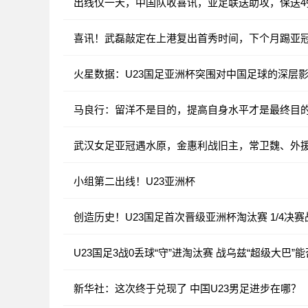
出线仅一天，中国队收喜讯，亚足联送助攻，保送4
喜讯！武磊敲定在上港复出首秀时间，下个月踢亚
火星数据：U23国足亚洲杯突围对中国足球的深层
马良行：留洋不是目的，提高自身水平才是最终目
武汉女足亚冠遇水原，金惠利战旧主，常卫魏、外
小组第二出线！U23亚洲杯
创造历史！U23国足首次晋级亚洲杯淘汰赛 1/4决
U23国足3战0丢球“守”进淘汰赛 战乌兹“超级大巴”
新华社：这次终于兑现了 中国U23男足进步在哪？