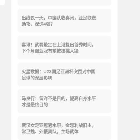
出线仅一天，中国队收喜讯，亚足联送
助攻，保送4强？
喜讯！武磊敲定在上港复出首秀时间，
下个月踢亚冠有望披挂挑大梁
火星数据：U23国足亚洲杯突围对中国
足球的深层影响
马良行：留洋不是目的，提高自身水平
才是最终目的
武汉女足亚冠遇水原，金惠利战旧主，
常卫魏、外援离队，主场武体