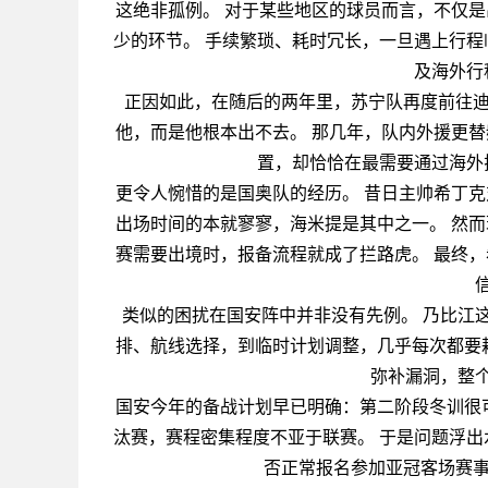
这绝非孤例。 对于某些地区的球员而言，不仅
少的环节。 手续繁琐、耗时冗长，一旦遇上行程
及海外行
正因如此，在随后的两年里，苏宁队再度前往迪
他，而是他根本出不去。 那几年，队内外援更
置，却恰恰在最需要通过海外
更令人惋惜的是国奥队的经历。 昔日主帅希丁
出场时间的本就寥寥，海米提是其中之一。 然
赛需要出境时，报备流程就成了拦路虎。 最终
类似的困扰在国安阵中并非没有先例。 乃比江
排、航线选择，到临时计划调整，几乎每次都要
弥补漏洞，整
国安今年的备战计划早已明确：第二阶段冬训很
汰赛，赛程密集程度不亚于联赛。 于是问题浮出
否正常报名参加亚冠客场赛事