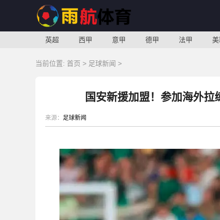
英超
西甲
意甲
德甲
法甲
美
当前位置:
首页
>
足球新闻
>
国安新援加盟！参加海外拉
来源：
足球新闻