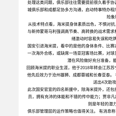
处理这类问题，俱乐部往往需要提前很久着手协
城俱乐部和成都足协多方沟通，启动特事特办程
险象
从技术特点看，海米提身体素质出色，不惧对抗
与新帅蒙哥马利强调高节奏、高转换的战术需求
绪激动时容易失误和吃
国安引进海米提，看中的是他的身体条件、比赛
一次海外合练，或缺席一场亚冠客场比赛，对球
潜在风险做好充分准备，
回顾海米提的职业生涯，他于2018年转会江苏苏
他先后效力于沧州雄狮、成都蓉城和长春亚泰。 
送出4次助
此次国安官宣的四名新援中，除海米提外，还包
员，拥有充沛的体能和不错的传中能力；贾非凡
则是年轻的潜
俱乐部管理层的运作策略也值得关注。 有消息