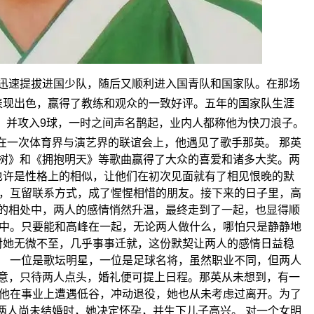
迅速提拔进国少队，随后又顺利进入国青队和国家队。在那场
表现出色，赢得了教练和观众的一致好评。五年的国家队生涯
，并攻入9球，一时之间声名鹊起，业内人都称他为快刀浪子。
在一次体育界与演艺界的联谊会上，他遇见了歌手那英。 那英
树》和《拥抱明天》等歌曲赢得了大众的喜爱和诸多大奖。两
也许是性格上的相似，让他们在初次见面就有了相见恨晚的默
机，互留联系方式，成了惺惺相惜的朋友。接下来的日子里，高
的相处中，两人的感情悄然升温，最终走到了一起，也显得顺
其中。只要能和高峰在一起，无论两人做什么，哪怕只是静静地
对她无微不至，几乎事事迁就，这份默契让两人的感情日益稳
。 一位是歌坛明星，一位是足球名将，虽然职业不同，但两人
意，只待两人点头，婚礼便可提上日程。那英从未想到，有一
便他在事业上遭遇低谷，冲动退役，她也从未考虑过离开。为了
两人尚未结婚时，她决定怀孕，并生下儿子高兴。 对一个女明