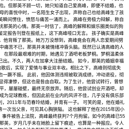
险。但那英不顾一切，她只知道自己爱高峰，即便不结婚，也
人母的喜悦中时，一名陌生女子出现，声称自己也给高峰生了孩
英瞬间愣住，愤怒与痛苦一涌而上。 高峰在旁极力辩解，称自
抚那英的心情。那英一时信了，高峰的解释和娱乐圈类似的狗
鉴定报告刊登在报纸上，这下高峰哑口无言。 孩子确实是高峰
，他背叛了那英。她万万没想到，高峰竟会在两人恋爱期间劈
心中痛苦不已，那英并未被情绪冲昏头脑。既然已认清高峰的人
。 在那段最艰难的时期，她遇见了酒吧老板梦桐。梦桐温柔体
己出。不久，两人在加拿大注册结婚。 如今，那英的婚姻幸福
的歌后，实现了爱情与事业双丰收。相比之下，高峰则彻底失
也一蹶不振。 此前，他因体测违规被取消成绩，冲动退役，彻
显得凄惨，但这也是咎由自取。为了生计，他尝试转行，曾想
平平，屡屡碰壁，最终无奈放弃。随后，他尝试创业开酒吧，却
想成为足球教练，但因此前在业内的风评不佳，几乎没有俱乐部
，2011年与范春玲结婚，并育有一子。 可笑的是，他在婚礼
一次当父亲，可见其心胸狭隘。 这也解释了他在2015年因小
事件被告上法院，高峰最终获判7个月拘留。如今的高峰已55
观那英，岁月几乎未在她脸上留下痕迹，也算是一种报应。令人