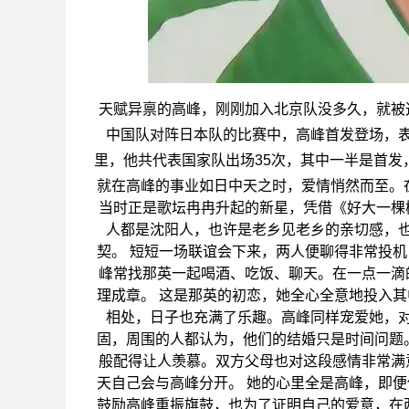
天赋异禀的高峰，刚刚加入北京队没多久，就被
中国队对阵日本队的比赛中，高峰首发登场，
里，他共代表国家队出场35次，其中一半是首发
就在高峰的事业如日中天之时，爱情悄然而至。
当时正是歌坛冉冉升起的新星，凭借《好大一棵
人都是沈阳人，也许是老乡见老乡的亲切感，
契。 短短一场联谊会下来，两人便聊得非常投
峰常找那英一起喝酒、吃饭、聊天。在一点一滴
理成章。 这是那英的初恋，她全心全意地投入
相处，日子也充满了乐趣。高峰同样宠爱她，
固，周围的人都认为，他们的结婚只是时间问题
般配得让人羡慕。双方父母也对这段感情非常满
天自己会与高峰分开。 她的心里全是高峰，即
鼓励高峰重振旗鼓，也为了证明自己的爱意，在