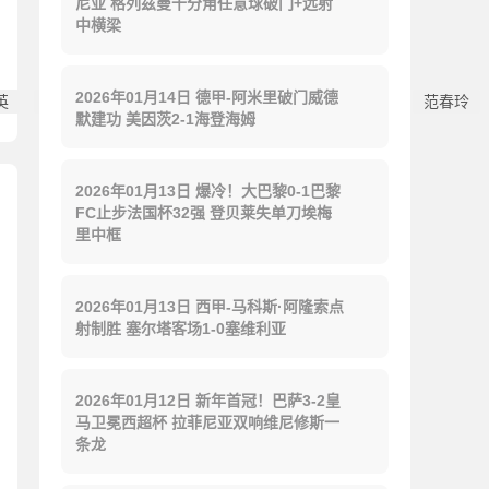
尼亚 格列兹曼十分角任意球破门+远射
中横梁
2026年01月14日 德甲-阿米里破门威德
英
那英信
女子
梦桐
离开
观点评论
范春玲
默建功 美因茨2-1海登海姆
2026年01月13日 爆冷！大巴黎0-1巴黎
FC止步法国杯32强 登贝莱失单刀埃梅
里中框
2026年01月13日 西甲-马科斯·阿隆索点
射制胜 塞尔塔客场1-0塞维利亚
2026年01月12日 新年首冠！巴萨3-2皇
马卫冕西超杯 拉菲尼亚双响维尼修斯一
条龙