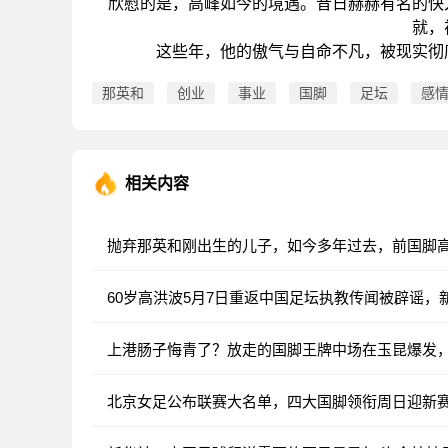
欣慰的是，高峰如今的境遇。昔日赫赫有名的快
就，
这些年，他的傲气与自命不凡，被现实彻
那英和
创业
事业
国脚
足坛
感
相关内容
抛弃那英和刚出生的儿子，如今多年过去，前国脚
60岁高洪波5月7日重返中国足坛执教传闻被辟谣，
上港肠子悔青了？放走的国脚王牌中场在玉昆爆发
北京女足公布联赛大名单，四大国脚领衔周日迎新