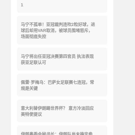
1
马宁不孤单！亚冠裁判连吹2粒好球，进
球后却用VAR取消，被球员围堵怒斥，
场面彻底失控
马宁将出任亚冠决赛第四官员 执法表现
获亚足联认可
佩雷·罗梅乌：巴萨女足联赛七连冠，常
规是关键
意大利替伊朗踢世界杯？ 意方冷淡回应
美特使提议
伊朗奥委会秘书长：伊朗队尚未确定参