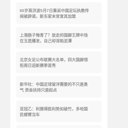
60岁高洪波5月7日重返中国足坛执教传
闻被辟谣，新东家未官宣其加盟
上港肠子悔青了？放走的国脚王牌中场
在玉昆爆发，自己却深陷泥潭
北京女足公布联赛大名单，四大国脚领
衔周日迎新赛季首秀
新华社：中国足球留洋需要的不只是勇
气 资金扶持只是起点
亚冠乙：利雅得胜利势如破竹，多哈国
民螳臂当车