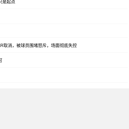
只是起点
AR取消，被球员围堵怒斥，场面彻底失控
可