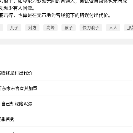
刀浪子，如今沦为默默无闻的普通人，尝试做自媒体也无所成
视频少有人问津。
底击碎，也算是在无声地为曾经犯下的错误付出代价。
情
儿子
对方
高峰
孩子
快刀浪子
人人
那
高峰终是付出代价
新东家未官宣其加盟
，自己却深陷泥潭
赛季首秀