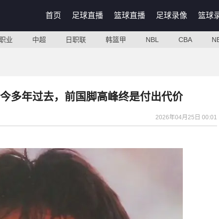
首页
足球直播
篮球直播
足球录像
篮球
职业
中超
日职联
韩篮甲
NBL
CBA
N
今多年过去，前国脚高峰终是付出代价
2026年04月25日 00:01