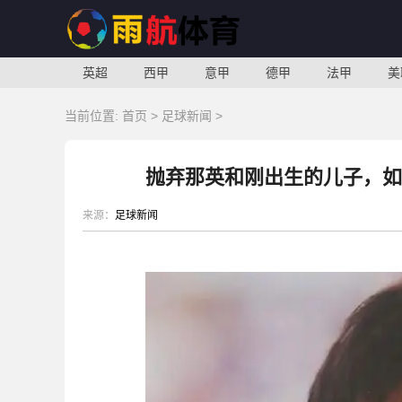
英超
西甲
意甲
德甲
法甲
美
当前位置:
首页
>
足球新闻
>
抛弃那英和刚出生的儿子，如
来源：
足球新闻