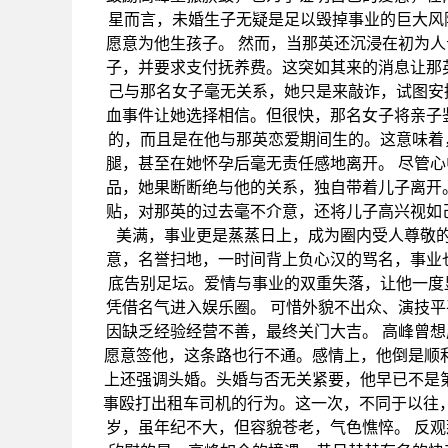
星而言，未婚生子无疑是足以毁掉事业的巨大风
愿意为他生孩子。 然而，当那英还沉浸在初为
子，并要求支付抚养费。这突如其来的消息让那
己与那名女子毫无关系，她只是来敲诈，试图安
血事件让她选择相信。但很快，那名女子将亲子
的，而且是在他与那英恋爱期间生的。这意味着
腿，甚至在她怀孕后毫无责任感地离开。 尽管
品，她果断断绝与他的关系，独自带着儿子离开
贴，对那英的过去毫不介意，还将儿子高兴视如
美满，事业更是蒸蒸日上，成为圈内受人尊敬
意，名誉扫地，一时间背上负心汉的骂名，事业
底告别足坛。爱情与事业的双重失落，让他一度
凭借名气进入娱乐圈。 可惜外貌不出众、演技
因缺乏经验经营不善，最终关门大吉。 高峰曾
愿意签他，这条路也行不通。感情上，他倒是顺利
上还强调头婚。头婚与否无关紧要，他早已不是第
事殴打出租车司机的行为。这一次，不同于以往，
岁，虽年纪不大，但容貌苍老，气色憔悴。 反