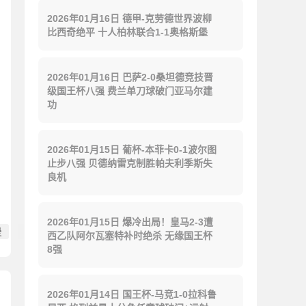
2026年01月16日 德甲-克劳德世界波柳
比西奇绝平 十人柏林联合1-1奥格斯堡
2026年01月16日 巴萨2-0桑坦德竞技晋
级国王杯八强 费兰单刀球破门亚马尔建
功
2026年01月15日 葡杯-本菲卡0-1波尔图
止步八强 贝德纳雷克制胜帕夫利季斯失
良机
2026年01月15日 爆冷出局！皇马2-3遭
曼
巴黎圣日耳曼
西乙队阿尔瓦塞特补时绝杀 无缘国王杯
8强
2026年01月14日 国王杯-马竞1-0拉科鲁