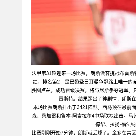
法甲第31轮迎来一场比赛，朗斯做客挑战布雷斯特
绩，排名第2，是巴黎圣日耳曼争冠路上唯一的竞
胜图卢兹，成功晋级决赛，将与尼斯争夺冠军。只
雷斯特。结果踢出了神剧情，朗斯在0
本场比赛朗斯排出了3421阵型。西马顶在最前
森、桑加雷和鲁本-阿吉拉尔4中场联袂出击。马
德华、拉扬-福法
比赛刚刚开始7分钟，朗斯就丢球了。金多在禁