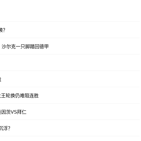
袭？
，沙尔克一只脚踏回德甲
尬
大王轮换仍难阻连胜
因茨VS拜仁
沉浮？