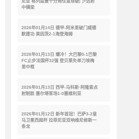
尼亚 格列兹曼十分角任意球破门+远射
中横梁
2026年01月14日 德甲-阿米里破门威德
默建功 美因茨2-1海登海姆
2026年01月13日 爆冷！大巴黎0-1巴黎
FC止步法国杯32强 登贝莱失单刀埃梅
里中框
2026年01月13日 西甲-马科斯·阿隆索点
射制胜 塞尔塔客场1-0塞维利亚
2026年01月12日 新年首冠！巴萨3-2皇
马卫冕西超杯 拉菲尼亚双响维尼修斯一
条龙