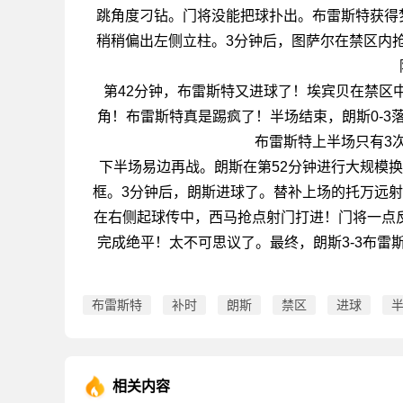
跳角度刁钻。门将没能把球扑出。布雷斯特获得
稍稍偏出左侧立柱。3分钟后，图萨尔在禁区内
第42分钟，布雷斯特又进球了！埃宾贝在禁区
角！布雷斯特真是踢疯了！半场结束，朗斯0-3
布雷斯特上半场只有3
下半场易边再战。朗斯在第52分钟进行大规模换
框。3分钟后，朗斯进球了。替补上场的托万远射
在右侧起球传中，西马抢点射门打进！门将一点
完成绝平！太不可思议了。最终，朗斯3-3布雷
布雷斯特
补时
朗斯
禁区
进球
相关内容