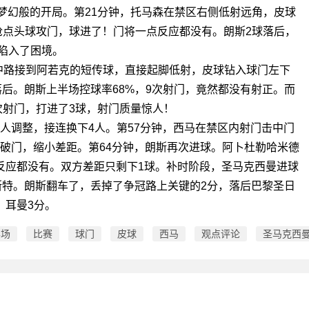
梦幻般的开局。第21分钟，托马森在禁区右侧低射远角，皮球
抢点头球攻门，球进了！门将一点反应都没有。朗斯2球落后，
陷入了困境。
中路接到阿若克的短传球，直接起脚低射，皮球钻入球门左下
落后。朗斯上半场控球率68%，9次射门，竟然都没有射正。而
次射门，打进了3球，射门质量惊人！
人调整，接连换下4人。第57分钟，西马在禁区内射门击中门
破门，缩小差距。第64分钟，朗斯再次进球。阿卜杜勒哈米德
反应都没有。双方差距只剩下1球。补时阶段，圣马克西曼进球
斯特。朗斯翻车了，丢掉了争冠路上关键的2分，落后巴黎圣日
耳曼3分。
半场
比赛
球门
皮球
西马
观点评论
圣马克西