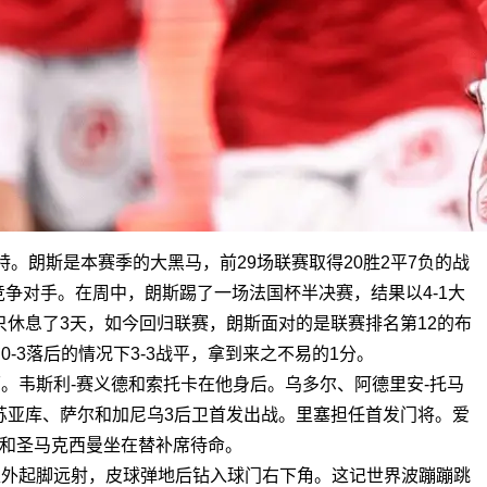
。朗斯是本赛季的大黑马，前29场联赛取得20胜2平7负的战
争对手。在周中，朗斯踢了一场法国杯半决赛，结果以4-1大
休息了3天，如今回归联赛，朗斯面对的是联赛排名第12的布
-3落后的情况下3-3战平，拿到来之不易的1分。
面。韦斯利-赛义德和索托卡在他身后。乌多尔、阿德里安-托马
苏亚库、萨尔和加尼乌3后卫首发出战。里塞担任首发门将。爱
纳和圣马克西曼坐在替补席待命。
区外起脚远射，皮球弹地后钻入球门右下角。这记世界波蹦蹦跳