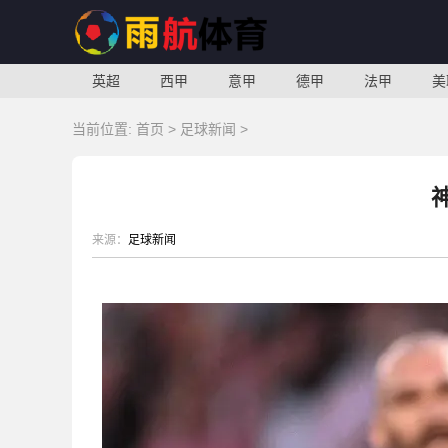
英超
西甲
意甲
德甲
法甲
美
当前位置:
首页
>
足球新闻
>
来源：
足球新闻