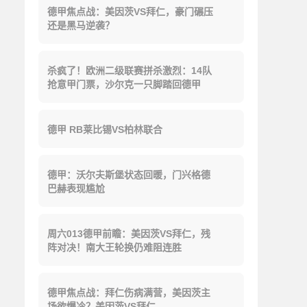
德甲焦点战：美因茨VS拜仁，豪门碾压
还是黑马逆袭？
杀疯了！欧洲二级联赛拼杀激烈：14队
抢意甲门票，沙尔克一只脚踏回德甲
德甲 RB莱比锡VS柏林联合
德甲：沃尔夫斯堡状态回暖，门兴格德
巴赫表现尴尬
周六013德甲前瞻：美因茨VS拜仁，残
阵对决！南大王轮换仍难阻连胜
德甲焦点战：拜仁伤病满营，美因茨主
场欲爆冷？美因茨VS拜仁