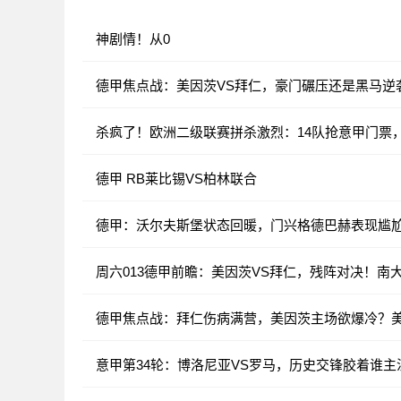
神剧情！从0
德甲焦点战：美因茨VS拜仁，豪门碾压还是黑马逆
杀疯了！欧洲二级联赛拼杀激烈：14队抢意甲门票
德甲 RB莱比锡VS柏林联合
德甲：沃尔夫斯堡状态回暖，门兴格德巴赫表现尴
周六013德甲前瞻：美因茨VS拜仁，残阵对决！南
德甲焦点战：拜仁伤病满营，美因茨主场欲爆冷？美
意甲第34轮：博洛尼亚VS罗马，历史交锋胶着谁主