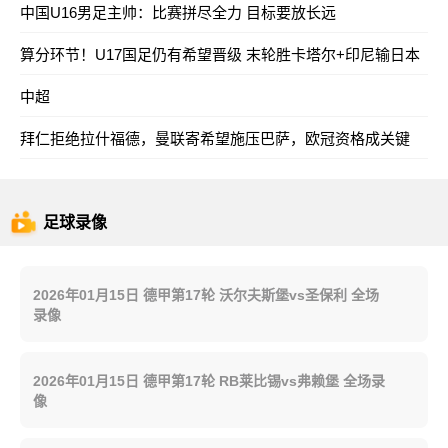
中国U16男足主帅：比赛拼尽全力 目标要放长远
算分环节！U17国足仍有希望晋级 末轮胜卡塔尔+印尼输日本
中超
拜仁拒绝拉什福德，曼联寄希望施压巴萨，欧冠资格成关键
足球录像
2026年01月15日 德甲第17轮 沃尔夫斯堡vs圣保利 全场
录像
2026年01月15日 德甲第17轮 RB莱比锡vs弗赖堡 全场录
像