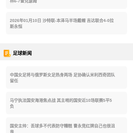
林6-7雷克瑟姆
2026年01月10日 沙特联-本泽马半场戴帽 吉达联合4-0拉
斯永恒
足球新闻
中国女足将与俄罗斯女足热身两场 足协确认米利西奇团队
留任
马宁执法国安海港焦点战 其主哨的国安近10场联赛5平5
负
国安主帅：丢球多不代表防守糟糕 曹永竞红牌自己也很沮
丧