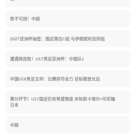
势不可挡！中超
2027亚洲杯抽签：国足落位C组 与伊朗叙利亚同组
遭遇两连败！U17男足亚洲杯：中国队1
中国U16男足主帅：比赛拼尽全力 目标要放长远
算分环节！U17国足仍有希望晋级 末轮胜卡塔尔+印尼输
日本
中超