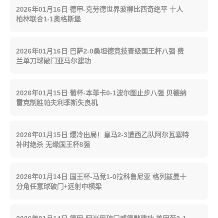
2026年01月16日 德甲-克劳德世界波柳比西奇绝平 十人
柏林联合1-1奥格斯堡
2026年01月16日 巴萨2-0桑坦德竞技晋级国王杯八强 费
兰单刀球破门亚马尔建功
2026年01月15日 葡杯-本菲卡0-1波尔图止步八强 贝德纳
雷克制胜帕夫利季斯失良机
2026年01月15日 爆冷出局！皇马2-3遭西乙队阿尔瓦塞特
补时绝杀 无缘国王杯8强
2026年01月14日 国王杯-马竞1-0拉科鲁尼亚 格列兹曼十
分角任意球破门+远射中横梁