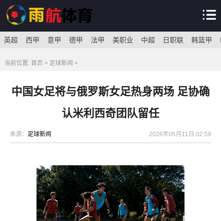
英超
西甲
意甲
德甲
法甲
美职业
中超
日职联
韩篮甲
当前位置:
首页
>
足球新闻
>
中国女足将与俄罗斯女足热身两场 足协确
认米利西奇团队留任
来源：
足球新闻
2026年05月11日 02:59