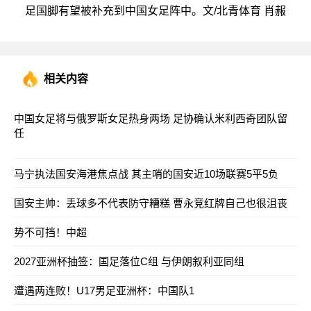
足国脚有望被补充到中国女足阵中。文/北青体育 肖赧
相关内容
中国女足将与俄罗斯女足热身两场 足协确认米利西奇团队留
任
马宁执法国安海港焦点战 其主哨的国安近10场联赛5平5负
国安主帅：丢球多不代表防守糟糕 曹永竞红牌自己也很沮丧
势不可挡！中超
2027亚洲杯抽签：国足落位C组 与伊朗叙利亚同组
遭遇两连败！U17男足亚洲杯：中国队1