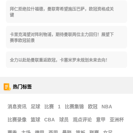
拜仁拒绝拉什福德，曼联寄希望施压巴萨，欧冠资格成关
键
卡里克渴望对阵利物浦，期待曼联两位主力回归！展望下
赛季欧冠前景
全力以赴助曼联重返欧冠，卡塞米罗未规划未来去向！
热门标签
消息资讯
足球
比赛
1
比赛集锦
欧冠
NBA
比赛录像
篮球
CBA
球员
观点评论
意甲
亚洲杯
赛季
主场
德甲
西甲
曼联
篮板
联赛
女足