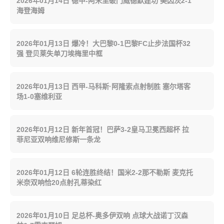
2026年01月14日 德甲-阿米里破门威德默建功 美因茨2-1
海登海姆
2026年01月13日 爆冷！大巴黎0-1巴黎FC止步法国杯32
强 登贝莱失单刀埃梅里中框
2026年01月13日 西甲-马科斯·阿隆索点射制胜 塞尔塔客
场1-0塞维利亚
2026年01月12日 新年首冠！巴萨3-2皇马卫冕西超杯 拉
菲尼亚双响维尼修斯一条龙
2026年01月12日 6轮连胜终结！国米2-2那不勒斯 麦克托
米奈双响恰20点射孔蒂染红
2026年01月10日 足总杯-奥多伊双响 点球大战诺丁汉森