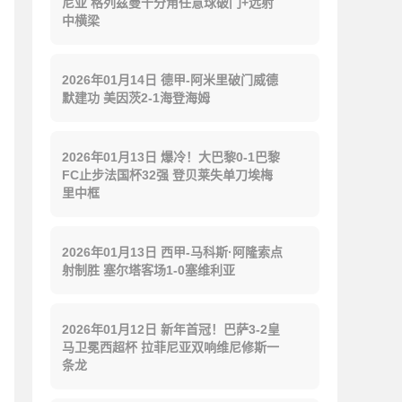
尼亚 格列兹曼十分角任意球破门+远射
中横梁
2026年01月14日 德甲-阿米里破门威德
默建功 美因茨2-1海登海姆
2026年01月13日 爆冷！大巴黎0-1巴黎
FC止步法国杯32强 登贝莱失单刀埃梅
里中框
2026年01月13日 西甲-马科斯·阿隆索点
射制胜 塞尔塔客场1-0塞维利亚
2026年01月12日 新年首冠！巴萨3-2皇
马卫冕西超杯 拉菲尼亚双响维尼修斯一
条龙