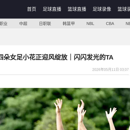
首页
足球直播
篮球直播
足球录像
篮球
职业
中超
日职联
韩篮甲
NBL
CBA
N
川四朵女足小花正迎风绽放｜闪闪发光的TA
2026年05月11日 03:07