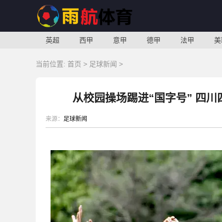
英超
西甲
意甲
德甲
法甲
美
当前位置:
首页
>
足球新闻
>
从校园操场踢进“国字号” 四
来源：
足球新闻