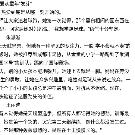
爱从童年“发芽”
，热爱到底是从哪一刻开始的。
师让大家追着球跑，她第一次觉得，那个黑白相间的圆东西在
思。回家后她对妈妈说：“我想学踢足球。”语气十分坚定。
朱派淅
天赋异禀，但她有一种罕见的专注力，一股“学不会就不走”的
级时，她被推荐到成都市足协，从金堂的小学一路踢到了棠湖
国字号”集训队，踢向了国际赛场。
边，别的小女孩本能地躲开，她迎上去就是一脚。妈妈在旁边
天生的勇敢，让她在众多兴趣里，唯独对足球从未说过放弃。一
个个子小小的女孩总是冲在最前面，对抗从不退缩。现在，一
快验证了这股劲头的价值。
王丽迪
有人觉得她是天赋型选手，但所有人都记得她的韧劲。训练最
，她是第一个哭的，哭完第二天继续练，像什么都没发生过。
，不是那种轰轰烈烈的，是埋在土里慢慢长的。”