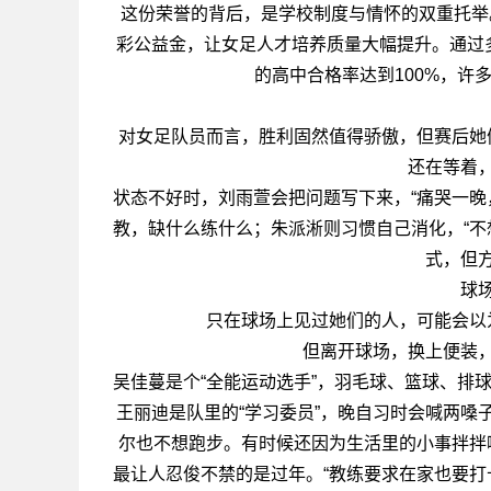
这份荣誉的背后，是学校制度与情怀的双重托举。
彩公益金，让女足人才培养质量大幅提升。通过多
的高中合格率达到100%，许
对女足队员而言，胜利固然值得骄傲，但赛后她
还在等着
状态不好时，刘雨萱会把问题写下来，“痛哭一晚
教，缺什么练什么；朱派淅则习惯自己消化，“不
式，但
球
只在球场上见过她们的人，可能会以
但离开球场，换上便装
吴佳蔓是个“全能运动选手”，羽毛球、篮球、排
王丽迪是队里的“学习委员”，晚自习时会喊两嗓
尔也不想跑步。有时候还因为生活里的小事拌拌
最让人忍俊不禁的是过年。“教练要求在家也要打