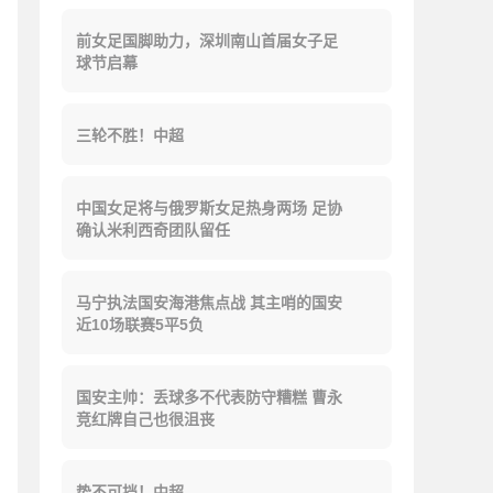
前女足国脚助力，深圳南山首届女子足
球节启幕
三轮不胜！中超
中国女足将与俄罗斯女足热身两场 足协
确认米利西奇团队留任
马宁执法国安海港焦点战 其主哨的国安
近10场联赛5平5负
国安主帅：丢球多不代表防守糟糕 曹永
竞红牌自己也很沮丧
势不可挡！中超