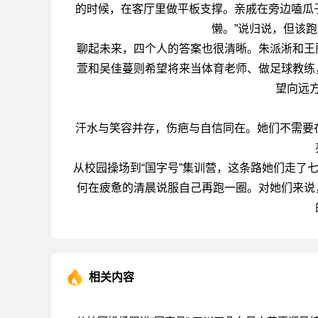
的时候，在客厅里做平板支撑。亲戚在旁边嗑瓜
懒。”说归说，但该
聊起未来，四个人的答案也很清晰。朱派淅和王
萱和吴佳蔓则希望将来当体育老师、做足球教练
望向远
汗水与笑容并存，伤疤与自信同在。她们不需要在
从校园操场到“国字号”集训营，这条路她们走了
何在疲惫的清晨说服自己再跑一圈。对她们来说
相关内容