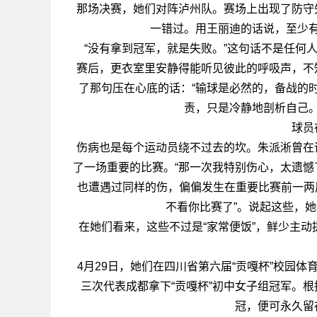
那场决赛，她们对阵泸州队。赛场上出现了防守
一错过。用王丽迪的话说，至少
“没有拿到冠军，就是失败。”这句话不是任何
赛后，更衣室里安静得能听见彼此的呼吸声，不
了那句压在心底的话：“输球是必然的，备战的
责，只是冷静地剖析自己
球员
伤病也是每个运动员绕不过去的坎。朱派淅曾在
了一场重要的比赛。“那一次我特别伤心，太遗憾
也遭遇过同样的伤，偏偏发生在重要比赛前一两周
不看你比赛了”。说起这些，
在她们看来，这些不过是“家常便饭”，鲜少主
4月29日，她们在四川省第六届“贡嘎杯”校园体
三次代表成都拿下“贡嘎杯”初中女子组冠军。根
冠，便可永久留