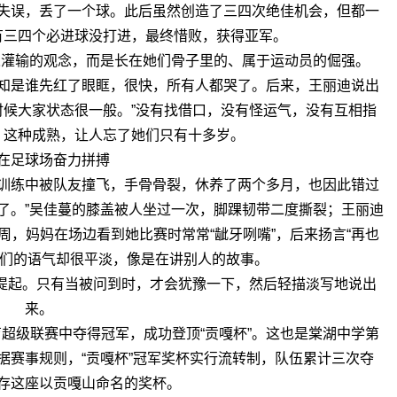
失误，丢了一个球。此后虽然创造了三四次绝佳机会，但都一
有三四个必进球没打进，最终惜败，获得亚军。
人灌输的观念，而是长在她们骨子里的、属于运动员的倔强。
知是谁先红了眼眶，很快，所有人都哭了。后来，王丽迪说出
时候大家状态很一般。”没有找借口，没有怪运气，没有互相指
。这种成熟，让人忘了她们只有十多岁。
在足球场奋力拼搏
训练中被队友撞飞，手骨骨裂，休养了两个多月，也因此错过
了。”吴佳蔓的膝盖被人坐过一次，脚踝韧带二度撕裂；王丽迪
，妈妈在场边看到她比赛时常常“龇牙咧嘴”，后来扬言“再也
她们的语气却很平淡，像是在讲别人的故事。
动提起。只有当被问到时，才会犹豫一下，然后轻描淡写地说出
来。
育超级联赛中夺得冠军，成功登顶“贡嘎杯”。这也是棠湖中学第
据赛事规则，“贡嘎杯”冠军奖杯实行流转制，队伍累计三次夺
存这座以贡嘎山命名的奖杯。