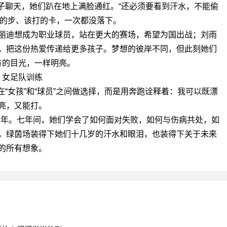
子聊天，她们趴在地上满脸通红。“还必须要看到汗水，不能偷
跑的步、该打的卡，一次都没落下。
丽迪想成为职业球员，站在更大的赛场，希望为国出战；刘雨
，把这份热爱传递给更多孩子。梦想的彼岸不同，但此刻她们
方的目光，一样明亮。
女足队训练
“女孩”和“球员”之间做选择，而是用奔跑诠释着：我可以既漂
亮，又能打。
七年。七年间，她们学会了如何面对失败，如何与伤病共处，如
，绿茵场装得下她们十几岁的汗水和眼泪，也装得下关于未来
的所有想象。