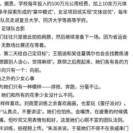
据悉，学校每年投入约100万元公用经费，加上10余万元体
年探索形成的“棠中模式”，女足项目班实现“文体双优”，每年
多队员走进复旦大学、同济大学等高等学府。
足球队合影
们往往只是彼此拍拍肩膀，然后继续准备下一场。因为省运会
，无数场比赛还在等着。
，第二天给自己定目标”；王丽迪和吴佳蔓偶尔也会去找教练请
想跟别人谈心，觉得麻烦”。跌倒之后爬起来，她们各有各的方
方向只有一个：向前。
场之外的少女心事
为她们只有一种模样——拼抢、奔跑，分毫不让。
，她们和所有的花季少女没什么不同。
球样样喜欢。刘雨萱训练之余喜欢画画，也爱玩《蛋仔派对》。
子“认真点，不要讲话”。她们也怕热，会嘴馋，在疲惫的时候偶
嘴，但吵完又用表情包和好，这是她们心照不宣的团队法则。
卡训练，拍视频上传。”朱派淅说。于是她们不得不在亲戚串门