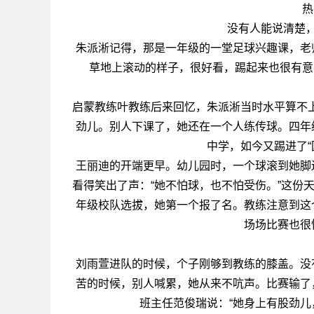
热
没有人能说清楚
朱派淅记得，那是一年级的一堂足球兴趣课，老
草地上滚动的样子，很好看，踢起来也很有意
启蒙教练叶教练后来回忆，朱派淅当时水平算不上
劲儿。别人下课了，她还在一个人练传球。四年
中学，如今又踢进了“
王丽迪的开端更早。幼儿园时，一个球滚到她脚
看得笑出了声：“她不怕球，也不怕受伤。”这份
年级校队选拔，她第一个报了名。教练注意到这
场场比赛也很
刘雨萱进队的时候，个子刚够到教练的膝盖。没
苦的时候，别人喊累，她从来不吭声。比赛输了
班主任范俊瑞说：“她身上有股劲儿