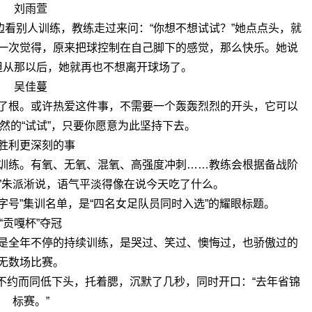
刘雨萱
看别人训练，教练走过来问：“你想不想试试？”她点点头，就
一次觉得，原来把球控制在自己脚下的感觉，那么快乐。她说
但从那以后，她就再也不想离开球场了。
吴佳蔓
了根。或许热爱这件事，不需要一个轰轰烈烈的开头，它可以
然的“试试”，只要你愿意为此坚持下去。
胜利更深刻的事
训练。有氧、无氧、混氧、高强度冲刺……教练会根据备战阶
。”朱派淅说，语气平淡得像在说今天吃了什么。
国字号”集训名单，是“四名女足队员同时入选”的耀眼标题。
“贡嘎杯”夺冠
是全年不停的持续训练，是哭过、笑过、懊悔过，也骄傲过的
无数场比赛。
不约而同低下头，托着腮，沉默了几秒，同时开口：“去年省锦
标赛。”