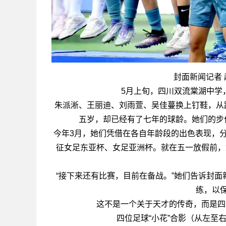
封面新闻记者 
5月上旬，四川双流棠湖中学
朱派淅、王丽迪、刘雨萱、吴佳蔓换上钉鞋，从
五岁，却已经有了七年的球龄。她们的步
今年3月，她们凭借在各自年龄段的出色表现，分
征女足东亚杯、女足亚洲杯。就在五一放假前，
“接下来还有比赛，目前在备战。”她们告诉封
练，以
这不是一个关于天才的传奇，而是四
四位足球“小花”合影（从左至