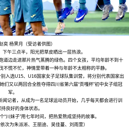
赵奕 杨霁月（受访者供图）
，下午三点半，阳光把草皮晒出一层热浪。
跑道边走进那片热气蒸腾的绿色。四个女孩，平均年龄不到十
伐不慌不忙，神情里带着一种与年龄不太相称的平静。
别入选U15、U16国家女子足球队集训营，将分别代表国家出
她们又以两回合全胜夺得四川省第六届“贡嘎杯”初中女子组冠
军。
面新闻记者，从成为一名足球运动员开始，几乎每天都会进行训
保持良好的身体状态。
个“川妹子”用七年时间，把热爱熬成坚持的故事。
右依次为朱派淅、王丽迪、吴佳蔓、刘雨萱）