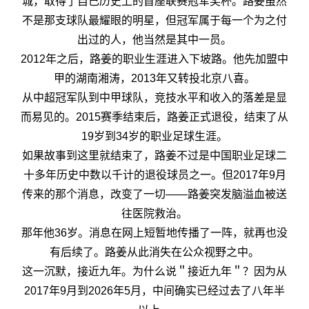
城，取得了自己历史上的首座联赛冠军奖杯。路姜虽然
不是那支球队最耀眼的明星，但冠军属于每一个为之付
出过的人，他当然是其中一员。
2012年之后，路姜的职业生涯进入下坡路。他先加盟中
甲的湖南湘涛，2013年又转投北京八喜。
从中超冠军队到中甲球队，竞技水平和收入的落差是显
而易见的。2015赛季结束后，路姜正式退役，结束了从
19岁到34岁的职业足球生涯。
如果故事到这里就结束了，路姜不过是中国职业足球二
十多年历史中数以千计的退役球员之一。但2017年9月
传来的那个消息，改变了一切——路姜突发脑溢血被送
往医院救治。
那年他36岁。消息在网上短暂地传播了一阵，就再也没
有后续了。路姜从此消失在公众视野之中。
这一沉默，接近九年。为什么说＂接近九年＂？因为从
2017年9月到2026年5月，中间确实已经过去了八年半