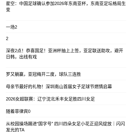
星空：中国足球确认参加2026年东南亚杯，东南亚足坛格局生
变
一场2
2
深夜2点！恭喜国足！亚洲杯抽上上签，亚足联送助攻，避开
日韩，出线有戏
罗又躺赢，亚冠梅开二度，球队三连胜
母亲节最好的礼物！深圳南山首届女子足球节燃情启幕
2026女超联赛：辽宁沈北禾丰女足胜四川女足
随着菲律宾0
从校园操场踢进“国字号” 四川四朵女足小花正迎风绽放｜闪闪
发光的TA