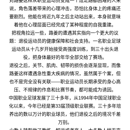
对路姜这样从职业运动员变成一个连走路都困难的人来
说，角色落差带来的心理冲击，恐怕比身体上的疼痛还
要剧烈。他能在将近九年之后主动站出来，本身就意味
着他在心理层面已经完成了某种程度的自我重建。
把视角拉远一些，路姜的遭遇其实指向一个更大的议
题：退役运动员的健康保障和社会支持。一名职业足球
运动员从十几岁开始接受高强度训练，到三十出头退
役，把身体最好的年华全部交给了赛场。
退役之后，关节、肌肉、韧带的损伤会逐渐显现，而像
路姜这样遭遇急性重大疾病的情况，虽然属于个案，但
也不是完全没有关联——职业运动员长期承受的身心高
压、不规律的作息和比赛节奏，都可能成为诱因。
中国职业足球发展了三十多年，从1994年中国足球职业
化以来，今年已经是第33届顶级职业联赛。三十多年培
养出的数以万计的职业球员，他们退役之后的境况千差
万别。