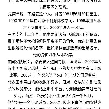
事，跟今天中国足球正在经历的很多事情，其实有着比
表面更深的联系。
先简单说一下路姜这个人。路姜1981年6月30日出生，
1990到1996年在北京什刹海体校学习，1996年加入北
京国安青年队，2000年进入一线队。
在国安的十二年里，他主要踢边前卫和边后卫的位置，
属于那种不太抢眼但队里离不开的角色。你在比赛集锦
里很难找到他的名字，但如果翻看那些年的出场名单，
他的身影几乎从未缺席。
在国家队层面，路姜曾入选国青队、国奥队，2002年入
选中国国家足球队，在与叙利亚的友赛中为国家队上场
比赛。2005年，他又入选了朱广沪时期的国足名单。
代表国字号出场的次数不算多，但对一名以防守跑动见
长的球员来说，能站上那个平台，说明他确实有过硬的
实力。当然，路姜的职业生涯也不是一帆风顺。
他曾经是一名问题球员，2002年因泡吧事件与国安队友