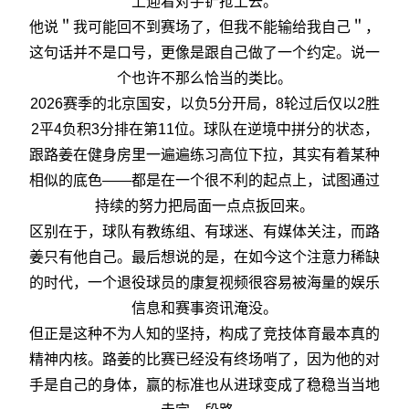
上迎着对手铲抢上去。
他说＂我可能回不到赛场了，但我不能输给我自己＂，
这句话并不是口号，更像是跟自己做了一个约定。说一
个也许不那么恰当的类比。
2026赛季的北京国安，以负5分开局，8轮过后仅以2胜
2平4负积3分排在第11位。球队在逆境中拼分的状态，
跟路姜在健身房里一遍遍练习高位下拉，其实有着某种
相似的底色——都是在一个很不利的起点上，试图通过
持续的努力把局面一点点扳回来。
区别在于，球队有教练组、有球迷、有媒体关注，而路
姜只有他自己。最后想说的是，在如今这个注意力稀缺
的时代，一个退役球员的康复视频很容易被海量的娱乐
信息和赛事资讯淹没。
但正是这种不为人知的坚持，构成了竞技体育最本真的
精神内核。路姜的比赛已经没有终场哨了，因为他的对
手是自己的身体，赢的标准也从进球变成了稳稳当当地