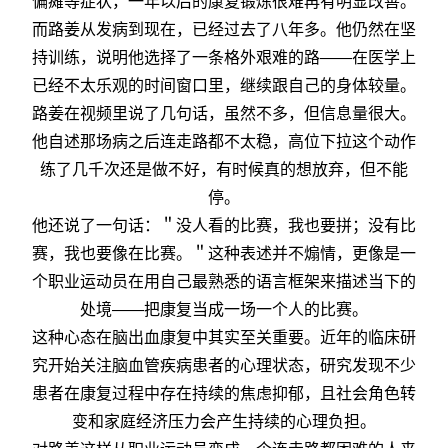
偏瘫等症状，一年以后的康复锻炼很难再有明显改善。
而路姜从发病到现在，已经过去了八年多。他仍然在坚
持训练，说明他选择了一条格外艰难的路——在医学上
已经不太乐观的时间窗口里，继续跟自己的身体较量。
路姜在视频里说了几句话，虽然不多，但信息量很大。
他自述那场病之后连走路都不太稳，高位下拉这个动作
练了几千次还是做不好，有时候真的想放弃，但不能
停。
他还说了一句话：＂没人看的比赛，我也要拼；没有比
赛，我也要像在比赛。＂这种表述并不煽情，更像是一
个职业运动员在用自己最熟悉的语言框架来描述当下的
处境——把康复当成一场一个人的比赛。
这种心态在脑出血康复中其实至关重要。近年的临床研
究开始关注脑血管疾病患者的心理状态，研究发现不少
患者在康复过程中存在持续的焦虑抑郁，且社会角色转
变和家庭经济压力会产生持续的心理负担。