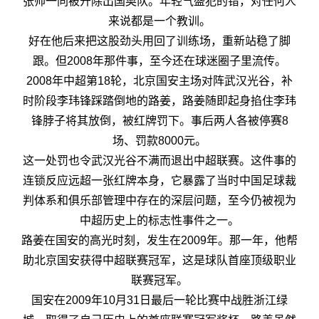
张帅一同被开除出国奥队。年轻气盛犯的错，对任何人
来说都是一个教训。
好在他后来把这股劲头用回了训练场，重新站稳了脚
跟。但2008年那件事，至今还在球迷圈子里流传。
2008年中超第18轮，北京国安主场对阵武汉光谷，补
时阶段李玮锋踩踏倒地的路姜，路姜随即起身掐住李玮
锋脖子将其放倒，被红牌罚下。事后两人各被停赛8
场、罚款8000元。
这一处罚也令武汉光谷不满而退出中超联赛。这件事的
连锁反应远超一张红牌本身，它暴露了当时中国足球裁
判体系和俱乐部管理中存在的深层问题，至今仍被视为
中超历史上的标志性事件之一。
路姜在国安的高光时刻，发生在2009年。那一年，他帮
助北京国安获得中超联赛冠军，这是球队首座顶级职业
联赛冠军。
国安在2009年10月31日最后一轮比赛中战胜浙江绿