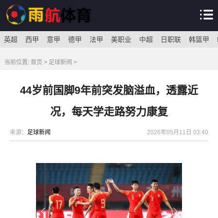
英超
西甲
意甲
德甲
法甲
美职业
中超
日职联
韩篮甲
当前位置:
首页
>
足球新闻
>
44岁前国脚9年前突发脑溢血，透露近
况，每天学走路努力康复
来源：
足球新闻
2026年05月11日 03:40