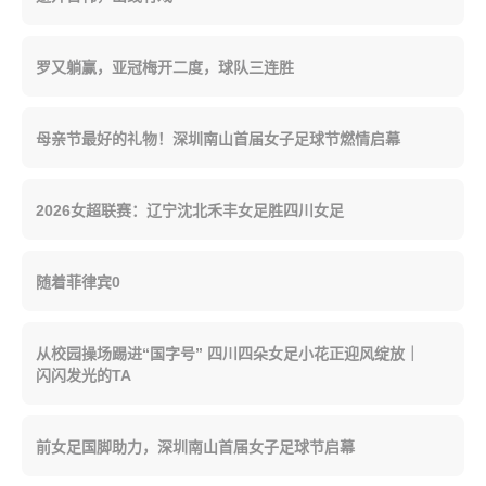
罗又躺赢，亚冠梅开二度，球队三连胜
母亲节最好的礼物！深圳南山首届女子足球节燃情启幕
2026女超联赛：辽宁沈北禾丰女足胜四川女足
随着菲律宾0
从校园操场踢进“国字号” 四川四朵女足小花正迎风绽放｜
闪闪发光的TA
前女足国脚助力，深圳南山首届女子足球节启幕