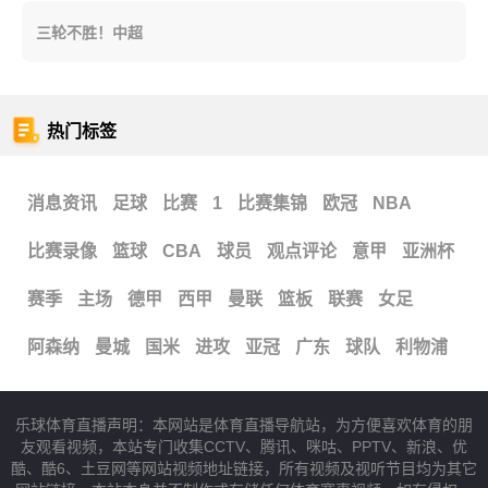
三轮不胜！中超
热门标签
消息资讯
足球
比赛
1
比赛集锦
欧冠
NBA
比赛录像
篮球
CBA
球员
观点评论
意甲
亚洲杯
赛季
主场
德甲
西甲
曼联
篮板
联赛
女足
阿森纳
曼城
国米
进攻
亚冠
广东
球队
利物浦
乐球体育直播声明：本网站是体育直播导航站，为方便喜欢体育的朋
友观看视频，本站专门收集CCTV、腾讯、咪咕、PPTV、新浪、优
酷、酷6、土豆网等网站视频地址链接，所有视频及视听节目均为其它