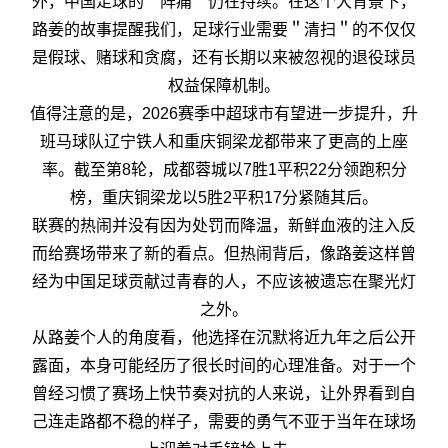
外，中国足球的＂阵痛＂仍在持续。在这个大背景下，
路姜的故事提醒我们，足球行业需要＂清扫＂的不仅仅
是假球、赌球和贪腐，还有长期以来被忽视的退役球员
权益保障机制。
值得注意的是，2026赛季中超球市有望进一步提升，升
班马球队辽宁铁人和重庆铜梁龙都带来了更高的上座
率。截至第8轮，成都蓉城以7胜1平积22分领跑积分
榜，重庆铜梁龙以5胜2平积17分紧随其后。
联赛的热闹并没有因为处罚而降温，新鲜血液的注入反
而给赛场带来了新的看点。但热闹背后，像路姜这样曾
经为中国足球贡献过青春的人，不应该被遗忘在聚光灯
之外。
从路姜个人的角度看，他选择在沉默将近九年之后公开
露面，本身可能经历了很长时间的心理准备。对于一个
曾经习惯了赛场上快节奏对抗的人来说，让外界看到自
己连走路都不稳的样子，需要的勇气不亚于当年在球场