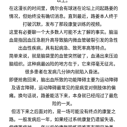
以上。
在这漫长的时间里，偶尔会有球迷在论坛上问起路姜的
情况，但始终没有确切消息。直到最近，路姜本人终于
打破沉默，发布了那段康复训练的视频。
这里有必要聊一个大多数人可能不太了解的事实。脑溢
血是指因血压急剧升高导致脑内微血管破裂引发的急性
出血性疾病，具有起病急、致死率高等特点。
简单来说，就是脑袋里的血管突然破了，血涌出来压迫
脑组织。这种病最凶险的地方在于，它来得毫无征兆，
很多患者在发病几分钟内就陷入昏迷。
即便抢救回来，脑出血所致的功能障碍主要为运动障碍
及语言障碍，运动障碍最常见的是病变对侧肢体的偏
瘫。换句话说，路姜能活下来，本身就已经闯过了最危
险的一关。
但活下来之后面对的，是一场可能没有终点的康复之
路。一般发病后一年，如果经过系统康复仍遗留失语、