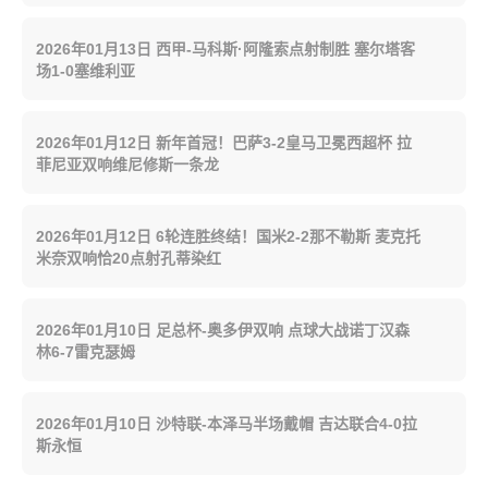
2026年01月13日 西甲-马科斯·阿隆索点射制胜 塞尔塔客
场1-0塞维利亚
2026年01月12日 新年首冠！巴萨3-2皇马卫冕西超杯 拉
菲尼亚双响维尼修斯一条龙
2026年01月12日 6轮连胜终结！国米2-2那不勒斯 麦克托
米奈双响恰20点射孔蒂染红
2026年01月10日 足总杯-奥多伊双响 点球大战诺丁汉森
林6-7雷克瑟姆
2026年01月10日 沙特联-本泽马半场戴帽 吉达联合4-0拉
斯永恒